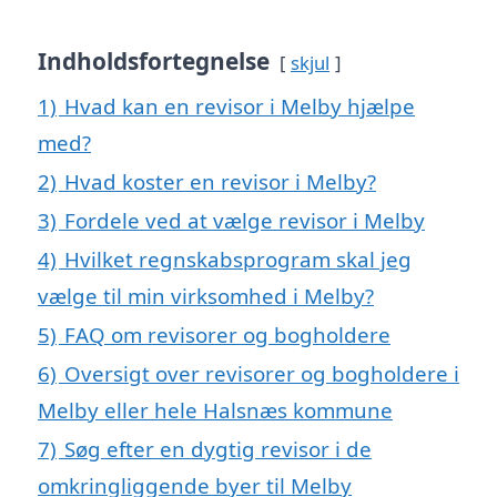
Indholdsfortegnelse
skjul
1)
Hvad kan en revisor i Melby hjælpe
med?
2)
Hvad koster en revisor i Melby?
3)
Fordele ved at vælge revisor i Melby
4)
Hvilket regnskabsprogram skal jeg
vælge til min virksomhed i Melby?
5)
FAQ om revisorer og bogholdere
6)
Oversigt over revisorer og bogholdere i
Melby eller hele Halsnæs kommune
7)
Søg efter en dygtig revisor i de
omkringliggende byer til Melby