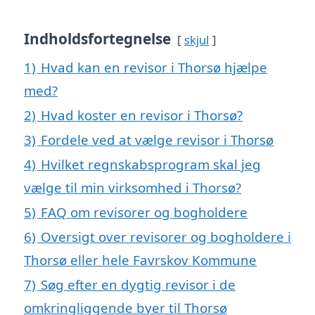
Indholdsfortegnelse
skjul
1)
Hvad kan en revisor i Thorsø hjælpe
med?
2)
Hvad koster en revisor i Thorsø?
3)
Fordele ved at vælge revisor i Thorsø
4)
Hvilket regnskabsprogram skal jeg
vælge til min virksomhed i Thorsø?
5)
FAQ om revisorer og bogholdere
6)
Oversigt over revisorer og bogholdere i
Thorsø eller hele Favrskov Kommune
7)
Søg efter en dygtig revisor i de
omkringliggende byer til Thorsø