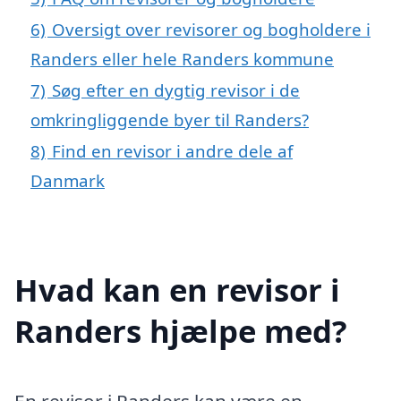
6)
Oversigt over revisorer og bogholdere i
Randers eller hele Randers kommune
7)
Søg efter en dygtig revisor i de
omkringliggende byer til Randers?
8)
Find en revisor i andre dele af
Danmark
Hvad kan en revisor i
Randers hjælpe med?
En revisor i Randers kan være en