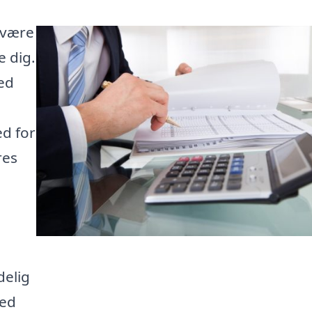
 være
e dig.
ed
d for
res
delig
Med