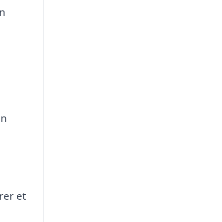
in
in
rer et