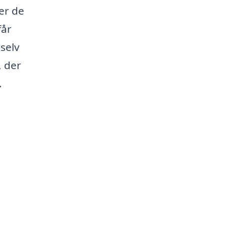
er de
får
 selv
, der
.