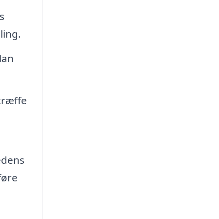
s
ling.
lan
træffe
edens
føre