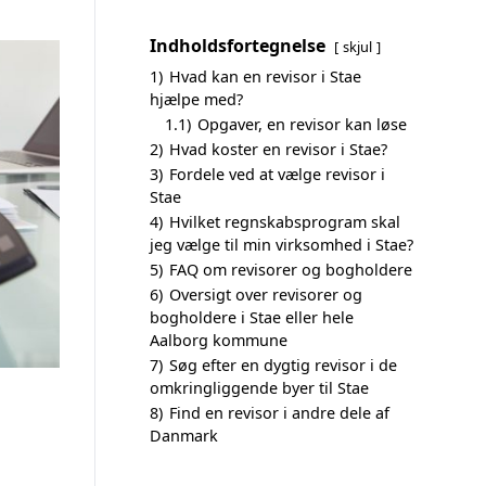
Indholdsfortegnelse
skjul
1)
Hvad kan en revisor i Stae
hjælpe med?
1.1)
Opgaver, en revisor kan løse
2)
Hvad koster en revisor i Stae?
3)
Fordele ved at vælge revisor i
Stae
4)
Hvilket regnskabsprogram skal
jeg vælge til min virksomhed i Stae?
5)
FAQ om revisorer og bogholdere
6)
Oversigt over revisorer og
bogholdere i Stae eller hele
Aalborg kommune
7)
Søg efter en dygtig revisor i de
omkringliggende byer til Stae
8)
Find en revisor i andre dele af
Danmark