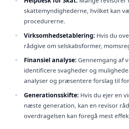
Helpdesk for Skat:
Mange revisorer t
skattemyndighederne, hvilket kan vær
procedurerne.
Virksomhedsetablering:
Hvis du ove
rådgive om selskabsformer, momsreg
Finansiel analyse:
Gennemgang af vi
identificere svagheder og muligheder
analyser og præsentere forslag til fo
Generationsskifte:
Hvis du ejer en v
næste generation, kan en revisor r
overdragelsen kan foregå mest effekt