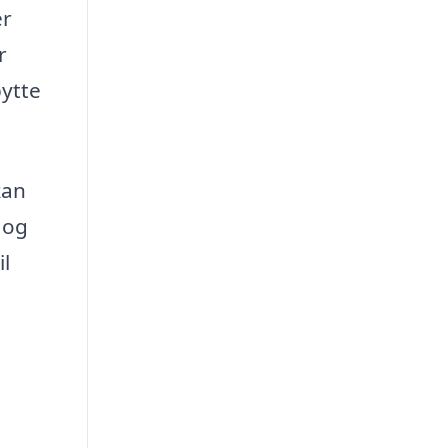
er
r
bytte
kan
 og
il