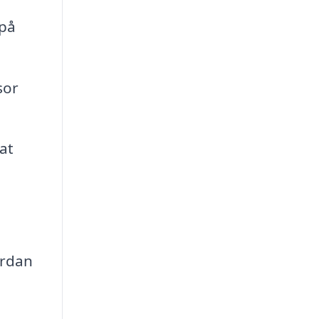
 på
sor
at
ordan