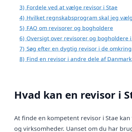
3)
Fordele ved at vælge revisor i Stae
4)
Hvilket regnskabsprogram skal jeg vælge
5)
FAQ om revisorer og bogholdere
6)
Oversigt over revisorer og bogholdere 
7)
Søg efter en dygtig revisor i de omkring
8)
Find en revisor i andre dele af Danmark
Hvad kan en revisor i 
At finde en kompetent revisor i Stae ka
og virksomheder. Uanset om du har brug 