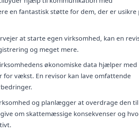
ilbyder hjælp til kommunikation med
e en fantastisk støtte for dem, der er usikre
rvejer at starte egen virksomhed, kan en revi
istrering og meget mere.
rksomhedens økonomiske data hjælper med 
 for vækst. En revisor kan lave omfattende
rbedringer.
irksomhed og planlægger at overdrage den til
ådgive om skattemæssige konsekvenser og hv
ivt.