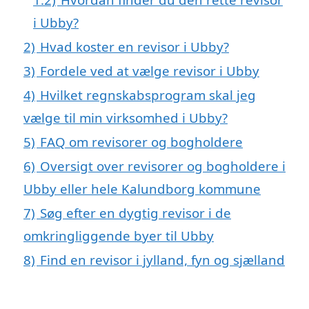
i Ubby?
2)
Hvad koster en revisor i Ubby?
3)
Fordele ved at vælge revisor i Ubby
4)
Hvilket regnskabsprogram skal jeg
vælge til min virksomhed i Ubby?
5)
FAQ om revisorer og bogholdere
6)
Oversigt over revisorer og bogholdere i
Ubby eller hele Kalundborg kommune
7)
Søg efter en dygtig revisor i de
omkringliggende byer til Ubby
8)
Find en revisor i jylland, fyn og sjælland