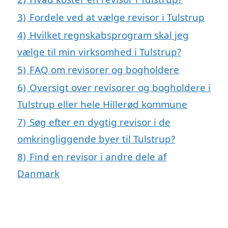
3)
Fordele ved at vælge revisor i Tulstrup
4)
Hvilket regnskabsprogram skal jeg
vælge til min virksomhed i Tulstrup?
5)
FAQ om revisorer og bogholdere
6)
Oversigt over revisorer og bogholdere i
Tulstrup eller hele Hillerød kommune
7)
Søg efter en dygtig revisor i de
omkringliggende byer til Tulstrup?
8)
Find en revisor i andre dele af
Danmark