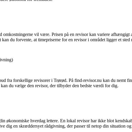
vad omkostningerne vil være. Prisen på en revisor kan variere afhængigt 
 kan du forvente, at timepriserne for en revisor i området ligger et sted
ivning)
lbud fra forskellige revisorer i Trørød. På find-revisor.nu kan du nemt fi
 kan du vælge den revisor, der tilbyder den bedste værdi for dig.
din økonomiske hverdag lettere. En lokal revisor har ikke blot kendskab
ve dig en skræddersyet rådgivning, der passer til netop din situation og