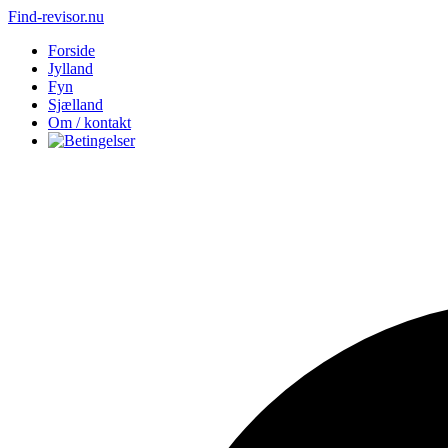
Find-revisor.nu
Forside
Jylland
Fyn
Sjælland
Om / kontakt