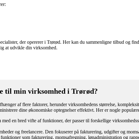
er:
cialister, der opererer i Trørød. Her kan du sammenligne tilbud og find
lig at udvikle din virksomhed.
e til min virksomhed i Trørød?
fhænger af flere faktorer, herunder virksomhedens størrelse, kompleksit
inistrere dine økonomiske optegnelser effektivt. Her er nogle populær
ed en bred vifte af funktioner, der passer til forskellige virksomhedss
omheder og freelancere. Den fokuserer på fakturering, udgifter og moms
funktioner som fakturering, momsafregning, lønadministration og rappo