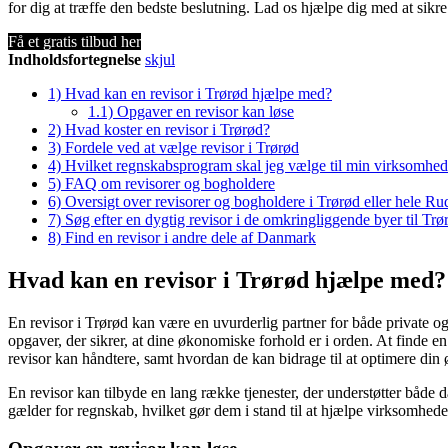
for dig at træffe den bedste beslutning. Lad os hjælpe dig med at sikr
Få et gratis tilbud her
Indholdsfortegnelse
skjul
1)
Hvad kan en revisor i Trørød hjælpe med?
1.1)
Opgaver en revisor kan løse
2)
Hvad koster en revisor i Trørød?
3)
Fordele ved at vælge revisor i Trørød
4)
Hvilket regnskabsprogram skal jeg vælge til min virksomhed
5)
FAQ om revisorer og bogholdere
6)
Oversigt over revisorer og bogholdere i Trørød eller hele 
7)
Søg efter en dygtig revisor i de omkringliggende byer til Trø
8)
Find en revisor i andre dele af Danmark
Hvad kan en revisor i Trørød hjælpe med?
En revisor i Trørød kan være en uvurderlig partner for både private 
opgaver, der sikrer, at dine økonomiske forhold er i orden. At finde e
revisor kan håndtere, samt hvordan de kan bidrage til at optimere din
En revisor kan tilbyde en lang række tjenester, der understøtter både d
gælder for regnskab, hvilket gør dem i stand til at hjælpe virksomhe