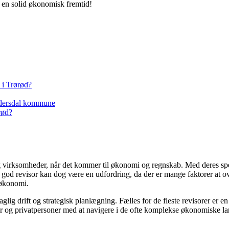
e en solid økonomisk fremtid!
 i Trørød?
Rudersdal kommune
rød?
og virksomheder, når det kommer til økonomi og regnskab. Med deres spe
n god revisor kan dog være en udfordring, da der er mange faktorer at ove
 økonomi.
aglig drift og strategisk planlægning. Fælles for de fleste revisorer er 
der og privatpersoner med at navigere i de ofte komplekse økonomiske l