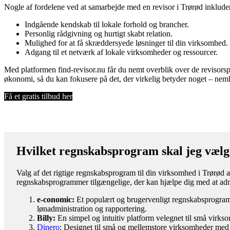
Nogle af fordelene ved at samarbejde med en revisor i Trørød inkluder
Indgående kendskab til lokale forhold og brancher.
Personlig rådgivning og hurtigt skabt relation.
Mulighed for at få skræddersyede løsninger til din virksomhed.
Adgang til et netværk af lokale virksomheder og ressourcer.
Med platformen find-revisor.nu får du nemt overblik over de revisorspe
økonomi, så du kan fokusere på det, der virkelig betyder noget – nem
Få et gratis tilbud her
Hvilket regnskabsprogram skal jeg vælg
Valg af det rigtige regnskabsprogram til din virksomhed i Trørød a
regnskabsprogrammer tilgængelige, der kan hjælpe dig med at adm
e-conomic:
Et populært og brugervenligt regnskabsprogram m
lønadministration og rapportering.
Billy:
En simpel og intuitiv platform velegnet til små virks
Dinero
: Designet til små og mellemstore virksomheder med 