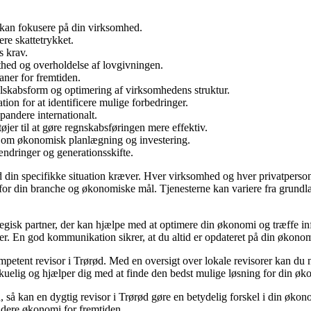
 kan fokusere på din virksomhed.
ere skattetrykket.
s krav.
thed og overholdelse af lovgivningen.
aner for fremtiden.
elskabsform og optimering af virksomhedens struktur.
on for at identificere mulige forbedringer.
pandere internationalt.
jer til at gøre regnskabsføringen mere effektiv.
er om økonomisk planlægning og investering.
ændringer og generationsskifte.
ad din specifikke situation kræver. Hver virksomhed og hver privatperson
e for din branche og økonomiske mål. Tjenesterne kan variere fra grund
gisk partner, der kan hjælpe med at optimere din økonomi og træffe info
 En god kommunikation sikrer, at du altid er opdateret på din økonomisk
 kompetent revisor i Trørød. Med en oversigt over lokale revisorer kan 
kuelig og hjælper dig med at finde den bedst mulige løsning for din øk
, så kan en dygtig revisor i Trørød gøre en betydelig forskel i din økon
ndere økonomi for fremtiden.