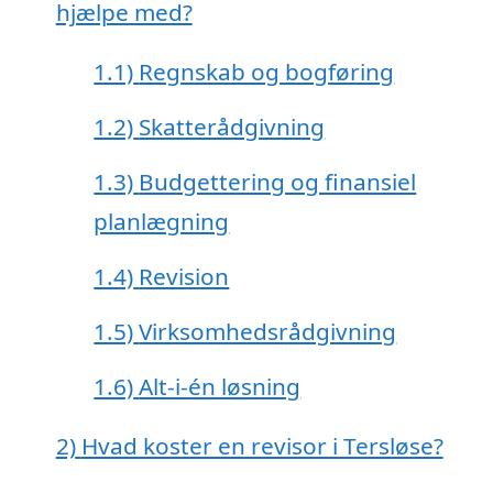
hjælpe med?
1.1)
Regnskab og bogføring
1.2)
Skatterådgivning
1.3)
Budgettering og finansiel
planlægning
1.4)
Revision
1.5)
Virksomhedsrådgivning
1.6)
Alt-i-én løsning
2)
Hvad koster en revisor i Tersløse?