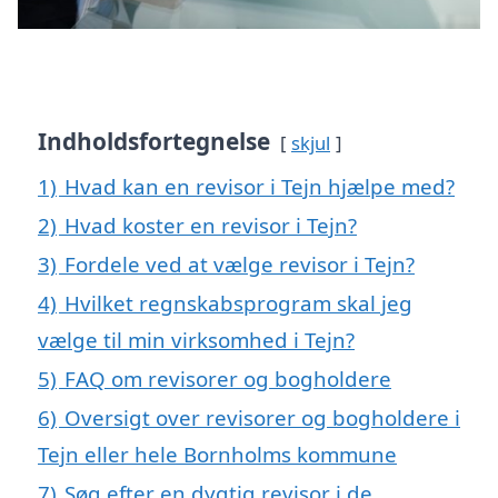
Indholdsfortegnelse
skjul
1)
Hvad kan en revisor i Tejn hjælpe med?
2)
Hvad koster en revisor i Tejn?
3)
Fordele ved at vælge revisor i Tejn?
4)
Hvilket regnskabsprogram skal jeg
vælge til min virksomhed i Tejn?
5)
FAQ om revisorer og bogholdere
6)
Oversigt over revisorer og bogholdere i
Tejn eller hele Bornholms kommune
7)
Søg efter en dygtig revisor i de