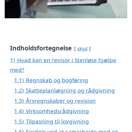
Indholdsfortegnelse
skjul
1)
Hvad kan en revisor i Stenløse hjælpe
med?
1.1)
Regnskab og bogføring
1.2)
Skatteplanlægning og rådgivning
1.3)
Årsregnskaber og revision
1.4)
Virksomhedsrådgivning
1.5)
Tilpasning til lovgivning
1.6)
Fordele ved at samarbejde med en