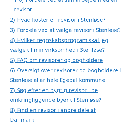
revisor
2)
Hvad koster en revisor i Stenløse?
3)
Fordele ved at vælge revisor i Stenløse?
4)
Hvilket regnskabsprogram skal jeg
vælge til min virksomhed i Stenløse?
5)
FAQ om revisorer og bogholdere
6)
Oversigt over revisorer og bogholdere i
Stenløse eller hele Egedal kommune
7)
Søg efter en dygtig revisor i de
omkringliggende byer til Stenløse?
8)
Find en revisor i andre dele af
Danmark