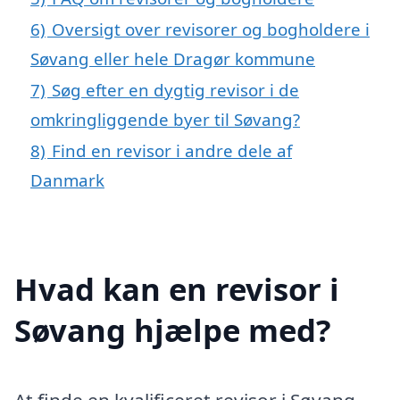
6)
Oversigt over revisorer og bogholdere i
Søvang eller hele Dragør kommune
7)
Søg efter en dygtig revisor i de
omkringliggende byer til Søvang?
8)
Find en revisor i andre dele af
Danmark
Hvad kan en revisor i
Søvang hjælpe med?
At finde en kvalificeret revisor i Søvang