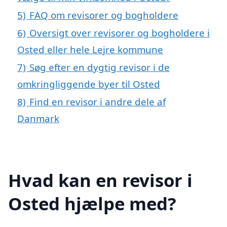
5)
FAQ om revisorer og bogholdere
6)
Oversigt over revisorer og bogholdere i
Osted eller hele Lejre kommune
7)
Søg efter en dygtig revisor i de
omkringliggende byer til Osted
8)
Find en revisor i andre dele af
Danmark
Hvad kan en revisor i
Osted hjælpe med?