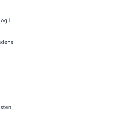
og i
hedens
ksten