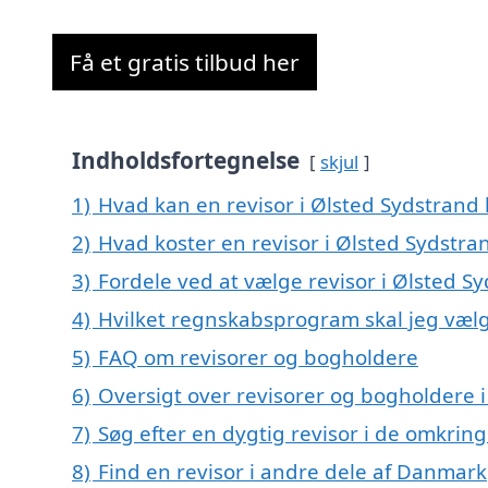
Få et gratis tilbud her
Indholdsfortegnelse
skjul
1)
Hvad kan en revisor i Ølsted Sydstrand
2)
Hvad koster en revisor i Ølsted Sydstra
3)
Fordele ved at vælge revisor i Ølsted S
4)
Hvilket regnskabsprogram skal jeg vælg
5)
FAQ om revisorer og bogholdere
6)
Oversigt over revisorer og bogholdere 
7)
Søg efter en dygtig revisor i de omkrin
8)
Find en revisor i andre dele af Danmark