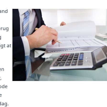
rand
brug
g
igt at
en
,
mode
e
dag.