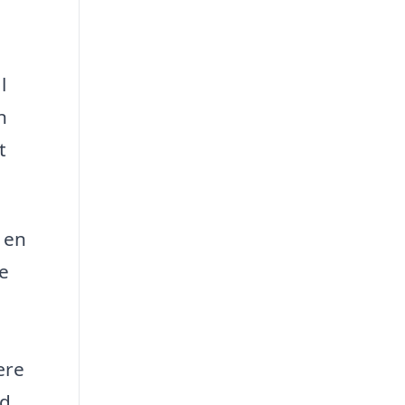
l
n
t
 en
e
ære
d.