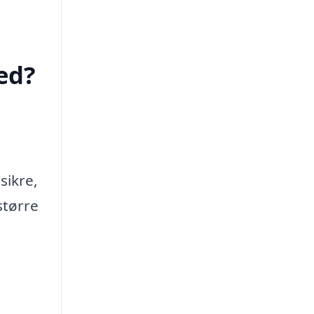
ed?
sikre,
større