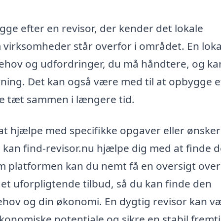
igge efter en revisor, der kender det lokale
m virksomheder står overfor i området. En loka
 behov og udfordringer, du må håndtere, og ka
ning. Det kan også være med til at opbygge e
e tæt sammen i længere tid.
 at hjælpe med specifikke opgaver eller ønsker
an find-revisor.nu hjælpe dig med at finde d
em platformen kan du nemt få en oversigt over
et uforpligtende tilbud, så du kan finde den
behov og din økonomi. En dygtig revisor kan v
konomiske potentiale og sikre en stabil fremti