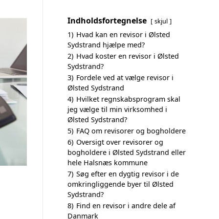
Indholdsfortegnelse
skjul
1)
Hvad kan en revisor i Ølsted
Sydstrand hjælpe med?
2)
Hvad koster en revisor i Ølsted
Sydstrand?
3)
Fordele ved at vælge revisor i
Ølsted Sydstrand
4)
Hvilket regnskabsprogram skal
jeg vælge til min virksomhed i
Ølsted Sydstrand?
5)
FAQ om revisorer og bogholdere
6)
Oversigt over revisorer og
bogholdere i Ølsted Sydstrand eller
hele Halsnæs kommune
7)
Søg efter en dygtig revisor i de
omkringliggende byer til Ølsted
Sydstrand?
8)
Find en revisor i andre dele af
Danmark