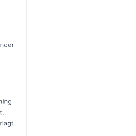
under
tning
t,
rlagt