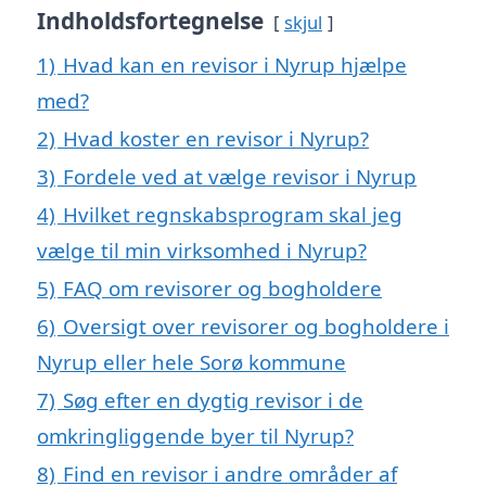
Indholdsfortegnelse
skjul
1)
Hvad kan en revisor i Nyrup hjælpe
med?
2)
Hvad koster en revisor i Nyrup?
3)
Fordele ved at vælge revisor i Nyrup
4)
Hvilket regnskabsprogram skal jeg
vælge til min virksomhed i Nyrup?
5)
FAQ om revisorer og bogholdere
6)
Oversigt over revisorer og bogholdere i
Nyrup eller hele Sorø kommune
7)
Søg efter en dygtig revisor i de
omkringliggende byer til Nyrup?
8)
Find en revisor i andre områder af