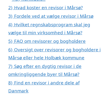
2)
Hvad koster en revisor i Mårsø?
3)
Fordele ved at vælge revisor i Mårsø
4)
Hvilket regnskabsprogram skal jeg
vælge til min virksomhed i Mårsø?
5)
FAQ om revisorer og bogholdere
6)
Oversigt over revisorer og bogholdere i
Mårsø eller hele Holbæk kommune
7)
Søg efter en dygtig revisor i de
omkringliggende byer til Mårsø?
8)
Find en revisor i andre dele af
Danmark