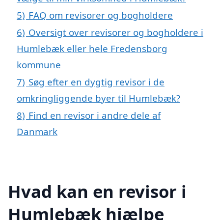
5)
FAQ om revisorer og bogholdere
6)
Oversigt over revisorer og bogholdere i
Humlebæk eller hele Fredensborg
kommune
7)
Søg efter en dygtig revisor i de
omkringliggende byer til Humlebæk?
8)
Find en revisor i andre dele af
Danmark
Hvad kan en revisor i
Humlebæk hjælpe