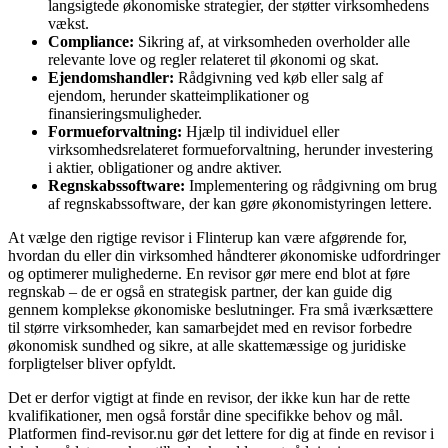
langsigtede økonomiske strategier, der støtter virksomhedens
vækst.
Compliance:
Sikring af, at virksomheden overholder alle
relevante love og regler relateret til økonomi og skat.
Ejendomshandler:
Rådgivning ved køb eller salg af
ejendom, herunder skatteimplikationer og
finansieringsmuligheder.
Formueforvaltning:
Hjælp til individuel eller
virksomhedsrelateret formueforvaltning, herunder investering
i aktier, obligationer og andre aktiver.
Regnskabssoftware:
Implementering og rådgivning om brug
af regnskabssoftware, der kan gøre økonomistyringen lettere.
At vælge den rigtige revisor i Flinterup kan være afgørende for,
hvordan du eller din virksomhed håndterer økonomiske udfordringer
og optimerer mulighederne. En revisor gør mere end blot at føre
regnskab – de er også en strategisk partner, der kan guide dig
gennem komplekse økonomiske beslutninger. Fra små iværksættere
til større virksomheder, kan samarbejdet med en revisor forbedre
økonomisk sundhed og sikre, at alle skattemæssige og juridiske
forpligtelser bliver opfyldt.
Det er derfor vigtigt at finde en revisor, der ikke kun har de rette
kvalifikationer, men også forstår dine specifikke behov og mål.
Platformen find-revisor.nu gør det lettere for dig at finde en revisor i