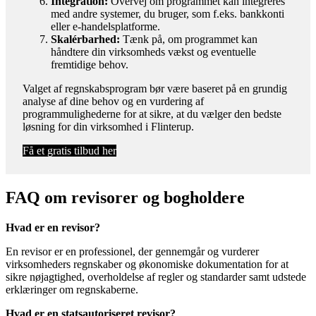
Integration:
Overvej om programmet kan integreres
med andre systemer, du bruger, som f.eks. bankkonti
eller e-handelsplatforme.
Skalérbarhed:
Tænk på, om programmet kan
håndtere din virksomheds vækst og eventuelle
fremtidige behov.
Valget af regnskabsprogram bør være baseret på en grundig
analyse af dine behov og en vurdering af
programmulighederne for at sikre, at du vælger den bedste
løsning for din virksomhed i Flinterup.
Få et gratis tilbud her
FAQ om revisorer og bogholdere
Hvad er en revisor?
En revisor er en professionel, der gennemgår og vurderer
virksomheders regnskaber og økonomiske dokumentation for at
sikre nøjagtighed, overholdelse af regler og standarder samt udstede
erklæringer om regnskaberne.
Hvad er en statsautoriseret revisor?