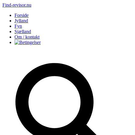
Find-revisor.nu
Forside
Jylland
Fyn
Sjælland
Om / kontakt