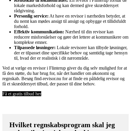
Kendskab til lokalområdet:
En revisor i Flinterup forstår de
lokale markedsforhold og kan dermed give skræddersyet
rådgivning.
Personlig service:
At have en revisor i nærheden betyder, at
du nemt kan mødes ansigt til ansigt og opbygge et tillidsfuldt
forhold.
Effektiv kommunikation:
Nærhed til din revisor kan
reducere misforståelser og gøre det lettere at kommunikere om
komplekse emner.
Tilpassede løsninger:
Lokale revisorer kan tilbyde løsninger,
der er tilpasset dine specifikke behov og samtidig tage hensyn
til, hvad der er realistisk i dit nærområde.
Ved at vælge en revisor i Flinterup giver du dig selv mulighed for at
få den støtte, du har brug for, når det handler om økonomi og
regnskab. Besøg find-revisor.nu for at finde en pålidelig revisor og
få et skræddersyet tilbud, der passer til dine behov.
Få et gratis tilbud her
Hvilket regnskabsprogram skal jeg