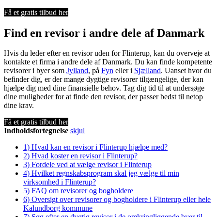
Få et gratis tilbud her
Find en revisor i andre dele af Danmark
Hvis du leder efter en revisor uden for Flinterup, kan du overveje at
kontakte et firma i andre dele af Danmark. Du kan finde kompetente
revisorer i byer som
Jylland
, på
Fyn
eller i
Sjælland
. Uanset hvor du
befinder dig, er der mange dygtige revisorer tilgængelige, der kan
hjælpe dig med dine finansielle behov. Tag dig tid til at undersøge
dine muligheder for at finde den revisor, der passer bedst til netop
dine krav.
Få et gratis tilbud her
Indholdsfortegnelse
skjul
1)
Hvad kan en revisor i Flinterup hjælpe med?
2)
Hvad koster en revisor i Flinterup?
3)
Fordele ved at vælge revisor i Flinterup
4)
Hvilket regnskabsprogram skal jeg vælge til min
virksomhed i Flinterup?
5)
FAQ om revisorer og bogholdere
6)
Oversigt over revisorer og bogholdere i Flinterup eller hele
Kalundborg kommune
7)
Søg efter en dygtig revisor i de omkringliggende byer til