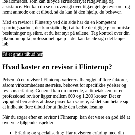
lokalområdet, som kan tilbyde skræddersyet rådgivning og
assistance. Her kan du se en oversigt over tilgængelige revisorer og
nemt anmode om et tilbud, så du kan få den hjælp, du behøver.
Med en revisor i Flinterup ved din side har du en kompetent
sparringspartner, der kan støtte dig i at træffe de rigtige økonomiske
beslutninger og sikre, at du har styr på tallene. Tag kontrol over din
økonomi og få professionel hjælp – det kan betale sig i det lange
løb.
Få et gratis tilbud her
Hvad koster en revisor i Flinterup?
Prisen på en revisor i Flinterup varierer afhængigt af flere faktorer,
såsom virksomhedens størrelse, behovet for specifikke ydelser og
revisors erfaring. Generelt kan du forvente, at timetaksten for en
professionel revisor ligger mellem 600 og 1.200 kroner. Det er
vigtigt at bemærke, at disse priser kan variere, så det kan betale sig
at indhente flere tilbud for at finde den bedste løsning.
Når du søger efter en revisor i Flinterup, kan det være en god idé at
overveje følgende aspekter:
Erfaring og specialisering: Har revisoren erfaring med din