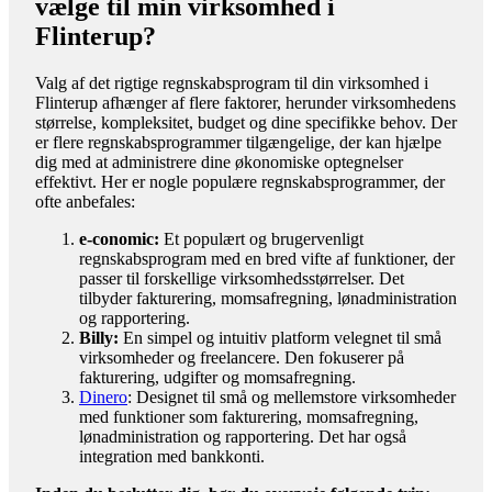
vælge til min virksomhed i
Flinterup?
Valg af det rigtige regnskabsprogram til din virksomhed i
Flinterup afhænger af flere faktorer, herunder virksomhedens
størrelse, kompleksitet, budget og dine specifikke behov. Der
er flere regnskabsprogrammer tilgængelige, der kan hjælpe
dig med at administrere dine økonomiske optegnelser
effektivt. Her er nogle populære regnskabsprogrammer, der
ofte anbefales:
e-conomic:
Et populært og brugervenligt
regnskabsprogram med en bred vifte af funktioner, der
passer til forskellige virksomhedsstørrelser. Det
tilbyder fakturering, momsafregning, lønadministration
og rapportering.
Billy:
En simpel og intuitiv platform velegnet til små
virksomheder og freelancere. Den fokuserer på
fakturering, udgifter og momsafregning.
Dinero
: Designet til små og mellemstore virksomheder
med funktioner som fakturering, momsafregning,
lønadministration og rapportering. Det har også
integration med bankkonti.