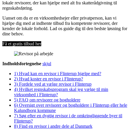
lokale revisorer, der kan hjælpe med alt fra skatterådgivning til
regnskabsføring.
Uanset om du er en virksomhedsejer eller privatperson, kan vi
hjælpe dig med at indhente tilbud fra kompetente revisorer, der
kender de lokale forhold. Lad os guide dig til den bedste løsning for
dine behov.
Få et gratis tilbud her
Indholdsfortegnelse
skjul
1)
Hvad kan en revisor i Flinterup hjælpe med?
2)
Hvad koster en revisor i Flinterup?
3)
Fordele ved at vælge revisor i Flinterup
4)
Hvilket regnskabsprogram skal jeg vælge til min
virksomhed i Flinterup?
5)
FAQ om revisorer og bogholdere
6)
Oversigt over revisorer og bogholdere i Flinterup eller hele
Kalundborg kommune
7)
Søg efter en dygtig revisor i de omkringliggende byer til
Flinterup?
8)
Find en revisor i andre dele af Danmark