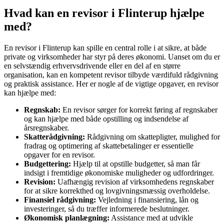
Hvad kan en revisor i Flinterup hjælpe
med?
En revisor i Flinterup kan spille en central rolle i at sikre, at både
private og virksomheder har styr på deres økonomi. Uanset om du er
en selvstændig erhvervsdrivende eller en del af en større
organisation, kan en kompetent revisor tilbyde værdifuld rådgivning
og praktisk assistance. Her er nogle af de vigtige opgaver, en revisor
kan hjælpe med:
Regnskab:
En revisor sørger for korrekt føring af regnskaber
og kan hjælpe med både opstilling og indsendelse af
årsregnskaber.
Skatterådgivning:
Rådgivning om skattepligter, mulighed for
fradrag og optimering af skattebetalinger er essentielle
opgaver for en revisor.
Budgettering:
Hjælp til at opstille budgetter, så man får
indsigt i fremtidige økonomiske muligheder og udfordringer.
Revision:
Uafhængig revision af virksomhedens regnskaber
for at sikre korrekthed og lovgivningsmæssig overholdelse.
Finansiel rådgivning:
Vejledning i finansiering, lån og
investeringer, så du træffer informerede beslutninger.
Økonomisk planlægning:
Assistance med at udvikle