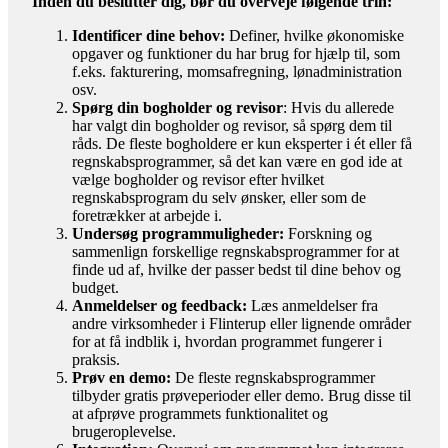
Inden du beslutter dig, bør du overveje følgende trin:
Identificer dine behov:
Definer, hvilke økonomiske
opgaver og funktioner du har brug for hjælp til, som
f.eks. fakturering, momsafregning, lønadministration
osv.
Spørg din bogholder og revisor
: Hvis du allerede
har valgt din bogholder og revisor, så spørg dem til
råds. De fleste bogholdere er kun eksperter i ét eller få
regnskabsprogrammer, så det kan være en god ide at
vælge bogholder og revisor efter hvilket
regnskabsprogram du selv ønsker, eller som de
foretrækker at arbejde i.
Undersøg programmuligheder:
Forskning og
sammenlign forskellige regnskabsprogrammer for at
finde ud af, hvilke der passer bedst til dine behov og
budget.
Anmeldelser og feedback:
Læs anmeldelser fra
andre virksomheder i Flinterup eller lignende områder
for at få indblik i, hvordan programmet fungerer i
praksis.
Prøv en demo:
De fleste regnskabsprogrammer
tilbyder gratis prøveperioder eller demo. Brug disse til
at afprøve programmets funktionalitet og
brugeroplevelse.