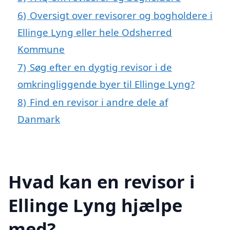
6)
Oversigt over revisorer og bogholdere i
Ellinge Lyng eller hele Odsherred
Kommune
7)
Søg efter en dygtig revisor i de
omkringliggende byer til Ellinge Lyng?
8)
Find en revisor i andre dele af
Danmark
Hvad kan en revisor i
Ellinge Lyng hjælpe
med?