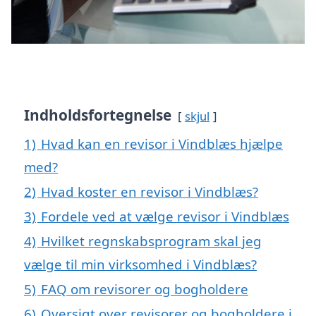
Indholdsfortegnelse
skjul
1)
Hvad kan en revisor i Vindblæs hjælpe
med?
2)
Hvad koster en revisor i Vindblæs?
3)
Fordele ved at vælge revisor i Vindblæs
4)
Hvilket regnskabsprogram skal jeg
vælge til min virksomhed i Vindblæs?
5)
FAQ om revisorer og bogholdere
6)
Oversigt over revisorer og bogholdere i