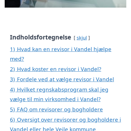
Indholdsfortegnelse
skjul
1)
Hvad kan en revisor i Vandel hjælpe
med?
2)
Hvad koster en revisor i Vandel?
3)
Fordele ved at vælge revisor i Vandel
4)
Hvilket regnskabsprogram skal jeg
vælge til min virksomhed i Vandel?
5)
FAQ om revisorer og bogholdere
6)
Oversigt over revisorer og bogholdere i
Vandel eller hele Vejle kommune