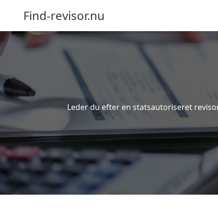
Find-revisor.nu
Leder du efter en statsautoriseret revis