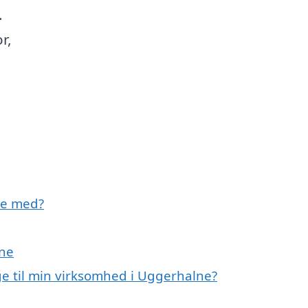
.
r,
pe med?
lne
e til min virksomhed i Uggerhalne?