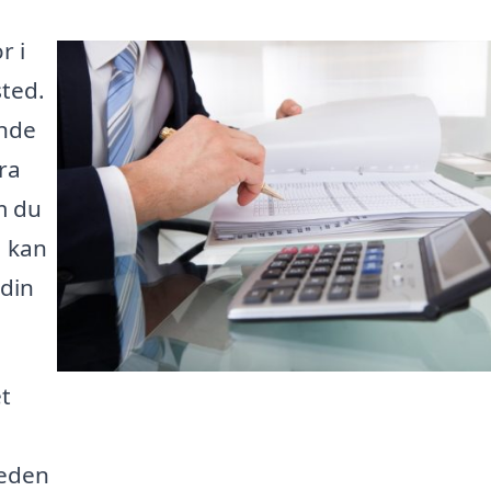
r i
sted.
inde
ra
m du
, kan
 din
et
heden