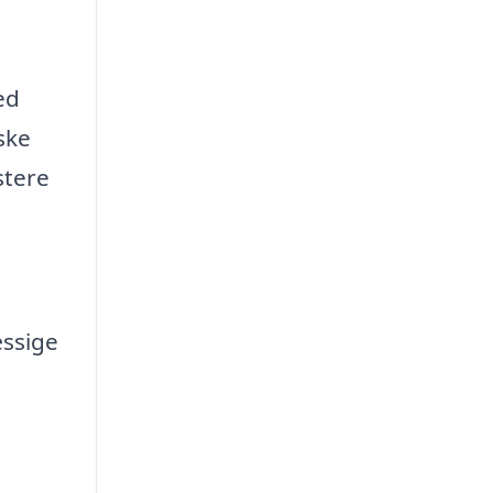
ed
ske
stere
ssige