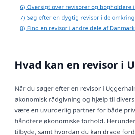
6)
Oversigt over revisorer og bogholdere
7)
Søg efter en dygtig revisor i de omkrin
8)
Find en revisor i andre dele af Danmark
Hvad kan en revisor i
Når du søger efter en revisor i Uggerhal
økonomisk rådgivning og hjælp til divers
være en uvurderlig partner for både pri
håndtere økonomiske forhold. Herunder vi
tilbyde, samt hvordan du kan drage forde