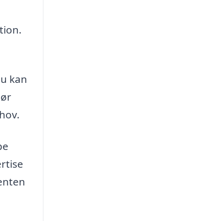
l
tion.
du kan
gør
ehov.
pe
rtise
enten