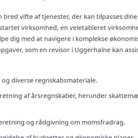
n bred vifte af tjenester, der kan tilpasses dine
startet virksomhed, en veletableret virksomh
jælpe dig med at navigere i komplekse økonomi
opgaver, som en revisor i Uggerhalne kan assi
r og diverse regnskabsmateriale.
retning af årsregnskaber, herunder skattemæ
eretning og rådgivning om momsfradrag.
ejdelse af budgetter og økonomiske planer.