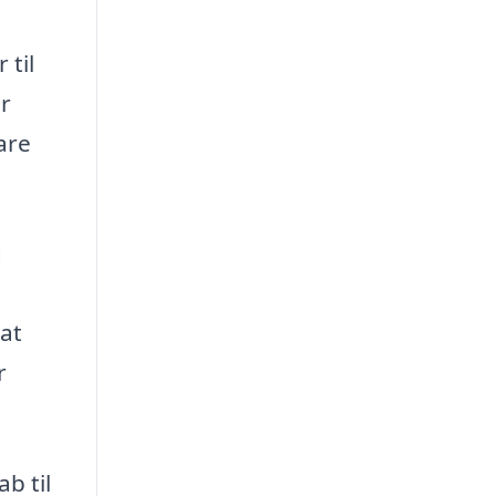
 til
ar
are
g
 at
r
b til