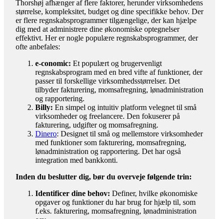
Thorshøj afhænger af flere faktorer, herunder virksomhedens
størrelse, kompleksitet, budget og dine specifikke behov. Der
er flere regnskabsprogrammer tilgængelige, der kan hjælpe
dig med at administrere dine økonomiske optegnelser
effektivt. Her er nogle populære regnskabsprogrammer, der
ofte anbefales:
e-conomic:
Et populært og brugervenligt
regnskabsprogram med en bred vifte af funktioner, der
passer til forskellige virksomhedsstørrelser. Det
tilbyder fakturering, momsafregning, lønadministration
og rapportering.
Billy:
En simpel og intuitiv platform velegnet til små
virksomheder og freelancere. Den fokuserer på
fakturering, udgifter og momsafregning.
Dinero
: Designet til små og mellemstore virksomheder
med funktioner som fakturering, momsafregning,
lønadministration og rapportering. Det har også
integration med bankkonti.
Inden du beslutter dig, bør du overveje følgende trin:
Identificer dine behov:
Definer, hvilke økonomiske
opgaver og funktioner du har brug for hjælp til, som
f.eks. fakturering, momsafregning, lønadministration