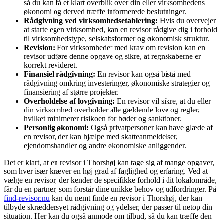
så du kan få et klart overblik over din eller virksomhedens
økonomi og derved træffe informerede beslutninger.
Rådgivning ved virksomhedsetablering:
Hvis du overvejer
at starte egen virksomhed, kan en revisor rådgive dig i forhold
til virksomhedstype, selskabsformer og økonomisk struktur.
Revision:
For virksomheder med krav om revision kan en
revisor udføre denne opgave og sikre, at regnskaberne er
korrekt revideret.
Finansiel rådgivning:
En revisor kan også bistå med
rådgivning omkring investeringer, økonomiske strategier og
finansiering af større projekter.
Overholdelse af lovgivning:
En revisor vil sikre, at du eller
din virksomhed overholder alle gældende love og regler,
hvilket minimerer risikoen for bøder og sanktioner.
Personlig økonomi:
Også privatpersoner kan have glæde af
en revisor, der kan hjælpe med skatteanmeldelser,
ejendomshandler og andre økonomiske anliggender.
Det er klart, at en revisor i Thorshøj kan tage sig af mange opgaver,
som hver især kræver en høj grad af faglighed og erfaring. Ved at
vælge en revisor, der kender de specifikke forhold i dit lokalområde,
får du en partner, som forstår dine unikke behov og udfordringer. På
find-revisor.nu
kan du nemt finde en revisor i Thorshøj, der kan
tilbyde skræddersyet rådgivning og ydelser, der passer til netop din
situation. Her kan du også anmode om tilbud, så du kan træffe den