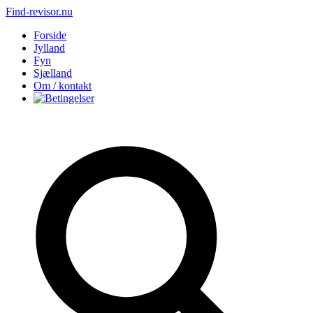
Find-revisor.nu
Forside
Jylland
Fyn
Sjælland
Om / kontakt