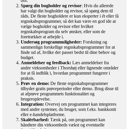
osv.
Spørg din bogholder og revisor
: Hvis du allerede
har valgt din bogholder og revisor, så spørg dem til
råds. De fleste bogholdere er kun eksperter i ét eller få
regnskabsprogrammer, så det kan være en god ide at
vælge bogholder og revisor efter hvilket
regnskabsprogram du selv ønsker, eller som de
foretrækker at arbejde i.
Undersøg programmuligheder:
Forskning og
sammenlign forskellige regnskabsprogrammer for at
finde ud af, hvilke der passer bedst til dine behov og
budget.
Anmeldelser og feedback:
Læs anmeldelser fra
andre virksomheder i Thorshøj eller lignende områder
for at få indblik i, hvordan programmet fungerer i
praksis.
Prøv en demo:
De fleste regnskabsprogrammer
tilbyder gratis prøveperioder eller demo. Brug disse til
at afprøve programmets funktionalitet og
brugeroplevelse.
Integration:
Overvej om programmet kan integreres
med andre systemer, du bruger, som f.eks. bankkonti
eller e-handelsplatforme.
Skalérbarhed:
Tænk på, om programmet kan
håndtere din virksomheds vækst og eventuelle