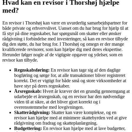
Hvad kan en revisor i Thorshøj hjælpe
med?
En revisor i Thorshøj kan være en uvurderlig samarbejdspartner for
både private og erhvervslivet. Uanset om du har brug for hjælp til at
få styr på dine regnskaber, har spørgsmål om skatter eller ønsker
rådgivning i forbindelse med investeringer, så kan en revisor tilbyde
dig den støtte, du har brug for. I Thorshøj og omegn er der mange
kvalificerede revisorer, som kan hjælpe dig med deres ekspertise.
Herunder følger nogle af de vigtigste opgaver og ydelser, som en
revisor kan tilbyde.
Regnskabsføring:
En revisor kan tage sig af den daglige
bogføring og sørge for, at alle transaktioner bliver registreret
korrekt. Det er vigtigt for både små og store virksomheder at
have styr på deres regnskaber.
Årsregnskab:
Hvert år kræver det en grundig gennemgang at
udarbejde et årsregnskab, og en revisor har den nødvendige
viden til at sikre, at det bliver gjort korrekt og i
overensstemmelse med lovgivningen.
Skatterådgivning:
Skatter kan være komplekse, og en
revisor kan hjælpe med at minimere skattebyrden ved at give
rådgivning om fradrag og skatteplanlægning.
Budgettering:
En revisor kan hjælpe med at lave budgetter,