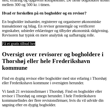
sted, erfaring og opgavens kompleksitet. De fleste bogholdere koster
mellem 300 og 500 kr. i timen.
Hvad er forskellen på en bogholder og en revisor?
En bogholder indsamler, registrerer og organiserer økonomiske
transaktioner og bilag. En revisor gennemgår og verificerer
regnskaber, udsteder erklæringer og tilbyder økonomisk rådgivning.
Revisoren har typisk en mere analytisk og uafhængig rolle.
Få et gratis tilbud her
Oversigt over revisorer og bogholdere i
Thorshøj eller hele Frederikshavn
kommune
Find en dygtig revisor eller bogholder med stor erfaring i Thorshøj
eller Frederikshavn kommune i oversigten herunder.
Vi fandt 21 revisionsfirmaer i Thorshøj. Find en bogholder eller
revisor i Thorshøj og omegn herunder. I hele Frederikshavn
kommunefindes der flere revisionsfirmaer, hvis du vil udvide din
søgning efter en dygtig bogholder.