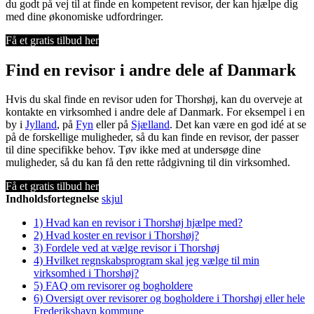
du godt på vej til at finde en kompetent revisor, der kan hjælpe dig
med dine økonomiske udfordringer.
Få et gratis tilbud her
Find en revisor i andre dele af Danmark
Hvis du skal finde en revisor uden for Thorshøj, kan du overveje at
kontakte en virksomhed i andre dele af Danmark. For eksempel i en
by i
Jylland
, på
Fyn
eller på
Sjælland
. Det kan være en god idé at se
på de forskellige muligheder, så du kan finde en revisor, der passer
til dine specifikke behov. Tøv ikke med at undersøge dine
muligheder, så du kan få den rette rådgivning til din virksomhed.
Få et gratis tilbud her
Indholdsfortegnelse
skjul
1)
Hvad kan en revisor i Thorshøj hjælpe med?
2)
Hvad koster en revisor i Thorshøj?
3)
Fordele ved at vælge revisor i Thorshøj
4)
Hvilket regnskabsprogram skal jeg vælge til min
virksomhed i Thorshøj?
5)
FAQ om revisorer og bogholdere
6)
Oversigt over revisorer og bogholdere i Thorshøj eller hele
Frederikshavn kommune