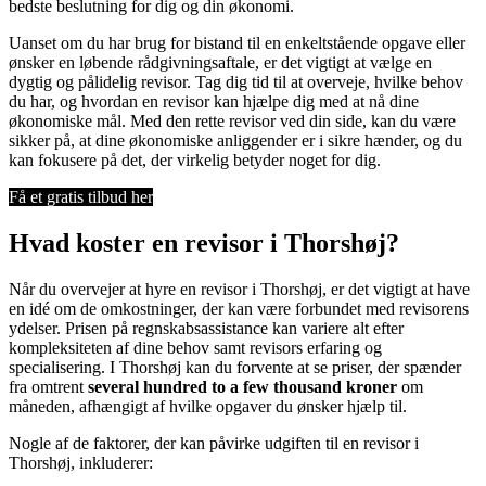
bedste beslutning for dig og din økonomi.
Uanset om du har brug for bistand til en enkeltstående opgave eller
ønsker en løbende rådgivningsaftale, er det vigtigt at vælge en
dygtig og pålidelig revisor. Tag dig tid til at overveje, hvilke behov
du har, og hvordan en revisor kan hjælpe dig med at nå dine
økonomiske mål. Med den rette revisor ved din side, kan du være
sikker på, at dine økonomiske anliggender er i sikre hænder, og du
kan fokusere på det, der virkelig betyder noget for dig.
Få et gratis tilbud her
Hvad koster en revisor i Thorshøj?
Når du overvejer at hyre en revisor i Thorshøj, er det vigtigt at have
en idé om de omkostninger, der kan være forbundet med revisorens
ydelser. Prisen på regnskabsassistance kan variere alt efter
kompleksiteten af dine behov samt revisors erfaring og
specialisering. I Thorshøj kan du forvente at se priser, der spænder
fra omtrent
several hundred to a few thousand kroner
om
måneden, afhængigt af hvilke opgaver du ønsker hjælp til.
Nogle af de faktorer, der kan påvirke udgiften til en revisor i
Thorshøj, inkluderer: