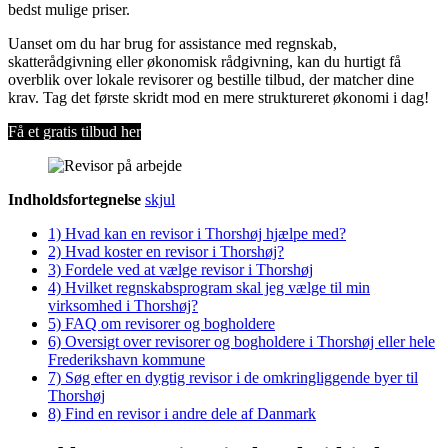
bedst mulige priser.
Uanset om du har brug for assistance med regnskab,
skatterådgivning eller økonomisk rådgivning, kan du hurtigt få
overblik over lokale revisorer og bestille tilbud, der matcher dine
krav. Tag det første skridt mod en mere struktureret økonomi i dag!
Få et gratis tilbud her
Indholdsfortegnelse
skjul
1)
Hvad kan en revisor i Thorshøj hjælpe med?
2)
Hvad koster en revisor i Thorshøj?
3)
Fordele ved at vælge revisor i Thorshøj
4)
Hvilket regnskabsprogram skal jeg vælge til min
virksomhed i Thorshøj?
5)
FAQ om revisorer og bogholdere
6)
Oversigt over revisorer og bogholdere i Thorshøj eller hele
Frederikshavn kommune
7)
Søg efter en dygtig revisor i de omkringliggende byer til
Thorshøj
8)
Find en revisor i andre dele af Danmark