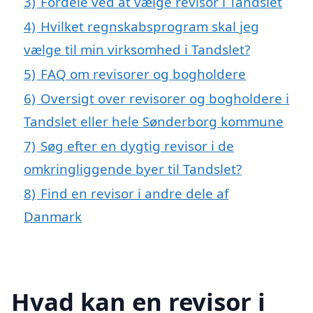
3)
Fordele ved at vælge revisor i Tandslet
4)
Hvilket regnskabsprogram skal jeg
vælge til min virksomhed i Tandslet?
5)
FAQ om revisorer og bogholdere
6)
Oversigt over revisorer og bogholdere i
Tandslet eller hele Sønderborg kommune
7)
Søg efter en dygtig revisor i de
omkringliggende byer til Tandslet?
8)
Find en revisor i andre dele af
Danmark
Hvad kan en revisor i