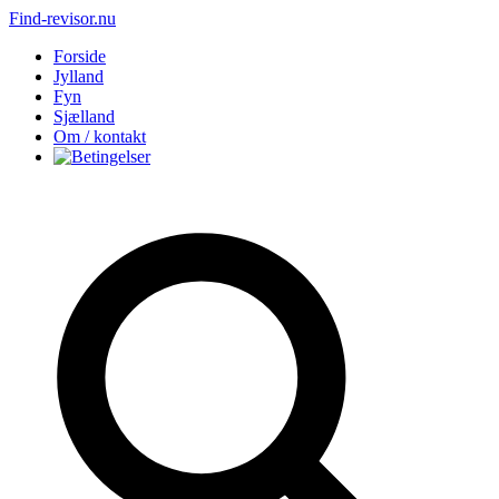
Find-revisor.nu
Forside
Jylland
Fyn
Sjælland
Om / kontakt