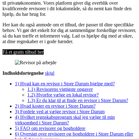
til privatøkonomien. Vores platform giver dig overblik over
kvalificerede revisorer i dit lokalområde, så du nemt kan finde den
hjælp, du har brug for.
Her kan du også anmode om et tilbud, der passer til dine specifikke
behov. Vi gør det enkelt for dig at sammenligne forskellige revisorer,
så du kan træffe et informeret valg. Lad os hjælpe dig med at sikre,
at dine regnskaber er i gode hænder.
Få et gratis tilbud her
Indholdsfortegnelse
skjul
1)
Hvad kan en revisor i Store Darum hjælpe med?
1.1)
Revisorens vigtigste opgaver
1.2)
Hvorfor vælge en lokal revisor?
1.3)
Er du klar til at finde en revisor i Store Darum?
2)
Hvad koster en revisor i Store Darum?
3)
Fordele ved at vælge revisor i Store Darum
4)
Hvilket regnskabsprogram skal jeg vælge til min
virksomhed i Store Darum?
5)
FAQ om revisorer og bogholdere
6)
Oversigt over revisorer og bogholdere i Store Darum eller