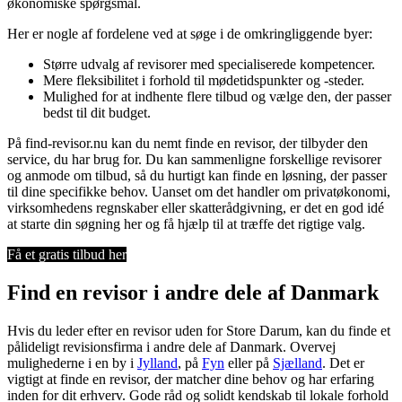
økonomiske spørgsmål.
Her er nogle af fordelene ved at søge i de omkringliggende byer:
Større udvalg af revisorer med specialiserede kompetencer.
Mere fleksibilitet i forhold til mødetidspunkter og -steder.
Mulighed for at indhente flere tilbud og vælge den, der passer
bedst til dit budget.
På find-revisor.nu kan du nemt finde en revisor, der tilbyder den
service, du har brug for. Du kan sammenligne forskellige revisorer
og anmode om tilbud, så du hurtigt kan finde en løsning, der passer
til dine specifikke behov. Uanset om det handler om privatøkonomi,
virksomhedens regnskaber eller skatterådgivning, er det en god idé
at starte din søgning her og få hjælp til at træffe det rigtige valg.
Få et gratis tilbud her
Find en revisor i andre dele af Danmark
Hvis du leder efter en revisor uden for Store Darum, kan du finde et
pålideligt revisionsfirma i andre dele af Danmark. Overvej
mulighederne i en by i
Jylland
, på
Fyn
eller på
Sjælland
. Det er
vigtigt at finde en revisor, der matcher dine behov og har erfaring
inden for dit erhverv. Gode råd og solidt kendskab til lokale forhold