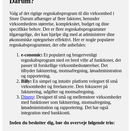
Darum?
Valg af det rigtige regnskabsprogram til din virksomhed i
Store Darum afhænger af flere faktorer, herunder
virksomhedens størrelse, kompleksitet, budget og dine
specifikke behov. Der er flere regnskabsprogrammer
tilgængelige, der kan hjælpe dig med at administrere dine
økonomiske optegnelser effektivt. Her er nogle populære
regnskabsprogrammer, der ofte anbefales:
e-conomic:
Et populært og brugervenligt
regnskabsprogram med en bred vifte af funktioner, der
passer til forskellige virksomhedsstørrelser. Det
tilbyder fakturering, momsafregning, lønadministration
og rapportering.
Billy:
En simpel og intuitiv platform velegnet til små
virksomheder og freelancere. Den fokuserer på
fakturering, udgifter og momsafregning.
Dinero
: Designet til små og mellemstore virksomheder
med funktioner som fakturering, momsafregning,
lønadministration og rapportering. Det har også
integration med bankkonti.
Inden du beslutter dig, bør du overveje følgende trin: