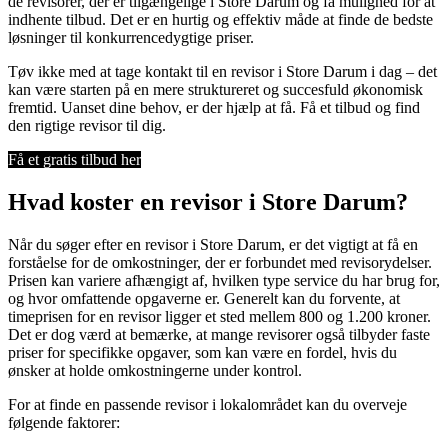
de revisorer, der er tilgængelige i Store Darum og få mulighed for at
indhente tilbud. Det er en hurtig og effektiv måde at finde de bedste
løsninger til konkurrencedygtige priser.
Tøv ikke med at tage kontakt til en revisor i Store Darum i dag – det
kan være starten på en mere struktureret og succesfuld økonomisk
fremtid. Uanset dine behov, er der hjælp at få. Få et tilbud og find
den rigtige revisor til dig.
Få et gratis tilbud her
Hvad koster en revisor i Store Darum?
Når du søger efter en revisor i Store Darum, er det vigtigt at få en
forståelse for de omkostninger, der er forbundet med revisorydelser.
Prisen kan variere afhængigt af, hvilken type service du har brug for,
og hvor omfattende opgaverne er. Generelt kan du forvente, at
timeprisen for en revisor ligger et sted mellem 800 og 1.200 kroner.
Det er dog værd at bemærke, at mange revisorer også tilbyder faste
priser for specifikke opgaver, som kan være en fordel, hvis du
ønsker at holde omkostningerne under kontrol.
For at finde en passende revisor i lokalområdet kan du overveje
følgende faktorer: