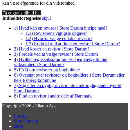
kan være afgørende for din virksomhed.
Få et gratis tilbud her
Indholdsfortegnelse
skjul
1)
Hvad kan en revisor i Store Darum hjælpe med?
1.1)
Revisorens vigtigste opgaver
1.2)
Hvorfor vælge en lokal revisor?
1.3)
Er du klar til at finde en revisor i Store Darum?
2)
Hvad koster en revisor i Store Darum?
3)
Fordele ved at vælge revisor i Store Darum
4)
Hvilket regnskabsprogram skal jeg vælge til min
virksomhed i Store Darum?
5)
FAQ om revisorer og bogholdere
6)
Oversigt over revisorer og bogholdere i Store Darum eller
hele Esbjerg kommune
7)
Søg efter en dygtig revisor i de omkringliggende byer til
Store Darum?
8)
Find en revisor i andre dele af Danmark
Copyright 2026 - Pilanto Aps
Forside
Om / kontakt
Blog