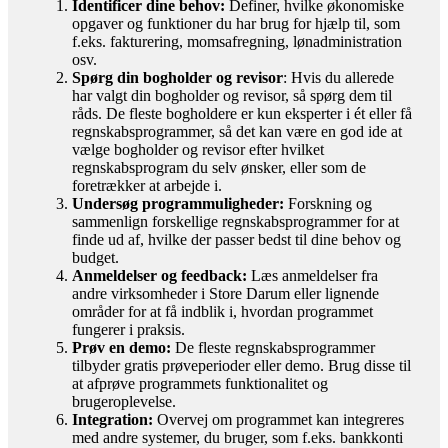
Identificer dine behov:
Definer, hvilke økonomiske
opgaver og funktioner du har brug for hjælp til, som
f.eks. fakturering, momsafregning, lønadministration
osv.
Spørg din bogholder og revisor
: Hvis du allerede
har valgt din bogholder og revisor, så spørg dem til
råds. De fleste bogholdere er kun eksperter i ét eller få
regnskabsprogrammer, så det kan være en god ide at
vælge bogholder og revisor efter hvilket
regnskabsprogram du selv ønsker, eller som de
foretrækker at arbejde i.
Undersøg programmuligheder:
Forskning og
sammenlign forskellige regnskabsprogrammer for at
finde ud af, hvilke der passer bedst til dine behov og
budget.
Anmeldelser og feedback:
Læs anmeldelser fra
andre virksomheder i Store Darum eller lignende
områder for at få indblik i, hvordan programmet
fungerer i praksis.
Prøv en demo:
De fleste regnskabsprogrammer
tilbyder gratis prøveperioder eller demo. Brug disse til
at afprøve programmets funktionalitet og
brugeroplevelse.
Integration:
Overvej om programmet kan integreres
med andre systemer, du bruger, som f.eks. bankkonti