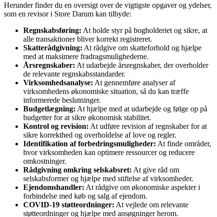
Herunder finder du en oversigt over de vigtigste opgaver og ydelser,
som en revisor i Store Darum kan tilbyde:
Regnskabsføring:
At holde styr på bogholderiet og sikre, at
alle transaktioner bliver korrekt registreret.
Skatterådgivning:
At rådgive om skatteforhold og hjælpe
med at maksimere fradragsmulighederne.
Årsregnskaber:
At udarbejde årsregnskaber, der overholder
de relevante regnskabsstandarder.
Virksomhedsanalyse:
At gennemføre analyser af
virksomhedens økonomiske situation, så du kan træffe
informerede beslutninger.
Budgetlægning:
At hjælpe med at udarbejde og følge op på
budgetter for at sikre økonomisk stabilitet.
Kontrol og revision:
At udføre revision af regnskaber for at
sikre korrekthed og overholdelse af love og regler.
Identifikation af forbedringsmuligheder:
At finde områder,
hvor virksomheden kan optimere ressourcer og reducere
omkostninger.
Rådgivning omkring selskabsret:
At give råd om
selskabsformer og hjælpe med stiftelse af virksomheder.
Ejendomshandler:
At rådgive om økonomiske aspekter i
forbindelse med køb og salg af ejendom.
COVID-19 støtteordninger:
At vejlede om relevante
støtteordninger og hjælpe med ansøgninger herom.