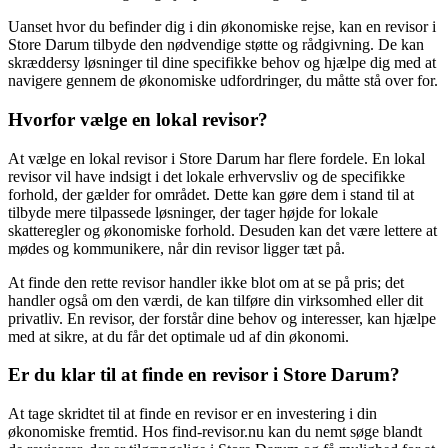
Uanset hvor du befinder dig i din økonomiske rejse, kan en revisor i
Store Darum tilbyde den nødvendige støtte og rådgivning. De kan
skræddersy løsninger til dine specifikke behov og hjælpe dig med at
navigere gennem de økonomiske udfordringer, du måtte stå over for.
Hvorfor vælge en lokal revisor?
At vælge en lokal revisor i Store Darum har flere fordele. En lokal
revisor vil have indsigt i det lokale erhvervsliv og de specifikke
forhold, der gælder for området. Dette kan gøre dem i stand til at
tilbyde mere tilpassede løsninger, der tager højde for lokale
skatteregler og økonomiske forhold. Desuden kan det være lettere at
mødes og kommunikere, når din revisor ligger tæt på.
At finde den rette revisor handler ikke blot om at se på pris; det
handler også om den værdi, de kan tilføre din virksomhed eller dit
privatliv. En revisor, der forstår dine behov og interesser, kan hjælpe
med at sikre, at du får det optimale ud af din økonomi.
Er du klar til at finde en revisor i Store Darum?
At tage skridtet til at finde en revisor er en investering i din
økonomiske fremtid. Hos find-revisor.nu kan du nemt søge blandt