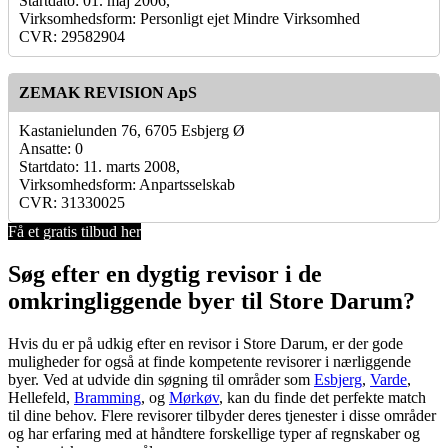
Startdato: 01. maj 2006,
Virksomhedsform: Personligt ejet Mindre Virksomhed
CVR: 29582904
ZEMAK REVISION ApS
Kastanielunden 76, 6705 Esbjerg Ø
Ansatte: 0
Startdato: 11. marts 2008,
Virksomhedsform: Anpartsselskab
CVR: 31330025
Få et gratis tilbud her
Søg efter en dygtig revisor i de
omkringliggende byer til Store Darum?
Hvis du er på udkig efter en revisor i Store Darum, er der gode
muligheder for også at finde kompetente revisorer i nærliggende
byer. Ved at udvide din søgning til områder som
Esbjerg
,
Varde
,
Hellefeld,
Bramming
, og
Mørkøv
, kan du finde det perfekte match
til dine behov. Flere revisorer tilbyder deres tjenester i disse områder
og har erfaring med at håndtere forskellige typer af regnskaber og