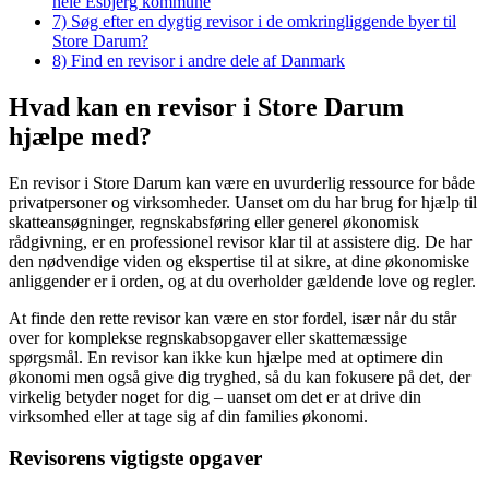
hele Esbjerg kommune
7)
Søg efter en dygtig revisor i de omkringliggende byer til
Store Darum?
8)
Find en revisor i andre dele af Danmark
Hvad kan en revisor i Store Darum
hjælpe med?
En revisor i Store Darum kan være en uvurderlig ressource for både
privatpersoner og virksomheder. Uanset om du har brug for hjælp til
skatteansøgninger, regnskabsføring eller generel økonomisk
rådgivning, er en professionel revisor klar til at assistere dig. De har
den nødvendige viden og ekspertise til at sikre, at dine økonomiske
anliggender er i orden, og at du overholder gældende love og regler.
At finde den rette revisor kan være en stor fordel, især når du står
over for komplekse regnskabsopgaver eller skattemæssige
spørgsmål. En revisor kan ikke kun hjælpe med at optimere din
økonomi men også give dig tryghed, så du kan fokusere på det, der
virkelig betyder noget for dig – uanset om det er at drive din
virksomhed eller at tage sig af din families økonomi.
Revisorens vigtigste opgaver