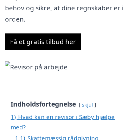
behov og sikre, at dine regnskaber er i
orden.
Få et gratis tilbud her
Indholdsfortegnelse
skjul
1)
Hvad kan en revisor i Sæby hjælpe
med?
1.1)
Skattemæssig rådgivning