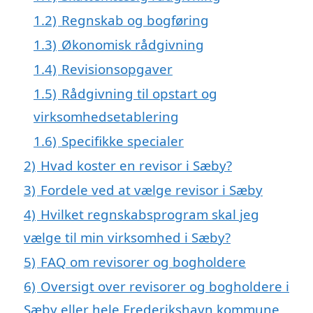
1.2)
Regnskab og bogføring
1.3)
Økonomisk rådgivning
1.4)
Revisionsopgaver
1.5)
Rådgivning til opstart og
virksomhedsetablering
1.6)
Specifikke specialer
2)
Hvad koster en revisor i Sæby?
3)
Fordele ved at vælge revisor i Sæby
4)
Hvilket regnskabsprogram skal jeg
vælge til min virksomhed i Sæby?
5)
FAQ om revisorer og bogholdere
6)
Oversigt over revisorer og bogholdere i
Sæby eller hele Frederikshavn kommune