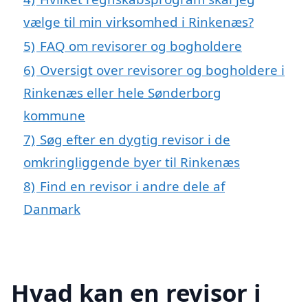
vælge til min virksomhed i Rinkenæs?
5)
FAQ om revisorer og bogholdere
6)
Oversigt over revisorer og bogholdere i
Rinkenæs eller hele Sønderborg
kommune
7)
Søg efter en dygtig revisor i de
omkringliggende byer til Rinkenæs
8)
Find en revisor i andre dele af
Danmark
Hvad kan en revisor i