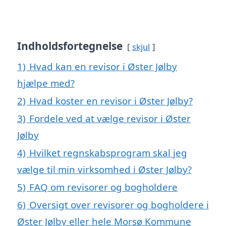
Indholdsfortegnelse
skjul
1)
Hvad kan en revisor i Øster Jølby
hjælpe med?
2)
Hvad koster en revisor i Øster Jølby?
3)
Fordele ved at vælge revisor i Øster
Jølby
4)
Hvilket regnskabsprogram skal jeg
vælge til min virksomhed i Øster Jølby?
5)
FAQ om revisorer og bogholdere
6)
Oversigt over revisorer og bogholdere i
Øster Jølby eller hele Morsø Kommune