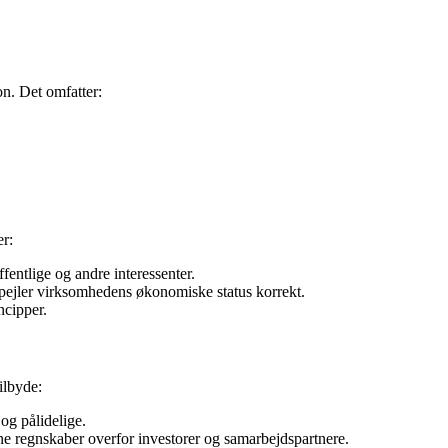
n. Det omfatter:
er:
ffentlige og andre interessenter.
spejler virksomhedens økonomiske status korrekt.
ncipper.
ilbyde:
 og pålidelige.
ine regnskaber overfor investorer og samarbejdspartnere.