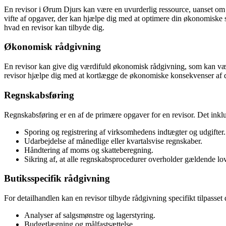
En revisor i Ørum Djurs kan være en uvurderlig ressource, uanset om d
vifte af opgaver, der kan hjælpe dig med at optimere din økonomiske si
hvad en revisor kan tilbyde dig.
Økonomisk rådgivning
En revisor kan give dig værdifuld økonomisk rådgivning, som kan være
revisor hjælpe dig med at kortlægge de økonomiske konsekvenser af d
Regnskabsføring
Regnskabsføring er en af de primære opgaver for en revisor. Det inklu
Sporing og registrering af virksomhedens indtægter og udgifter.
Udarbejdelse af månedlige eller kvartalsvise regnskaber.
Håndtering af moms og skatteberegning.
Sikring af, at alle regnskabsprocedurer overholder gældende lo
Butiksspecifik rådgivning
For detailhandlen kan en revisor tilbyde rådgivning specifikt tilpasset
Analyser af salgsmønstre og lagerstyring.
Budgetlægning og målfastsættelse.