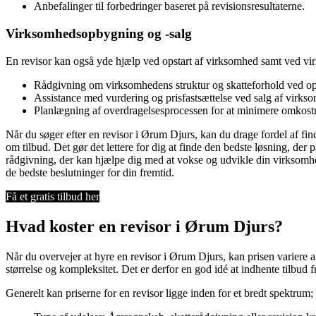
Anbefalinger til forbedringer baseret på revisionsresultaterne.
Virksomhedsopbygning og -salg
En revisor kan også yde hjælp ved opstart af virksomhed samt ved v
Rådgivning om virksomhedens struktur og skatteforhold ved ops
Assistance med vurdering og prisfastsættelse ved salg af virks
Planlægning af overdragelsesprocessen for at minimere omkostn
Når du søger efter en revisor i Ørum Djurs, kan du drage fordel af fin
om tilbud. Det gør det lettere for dig at finde den bedste løsning, de
rådgivning, der kan hjælpe dig med at vokse og udvikle din virksomhed.
de bedste beslutninger for din fremtid.
Få et gratis tilbud her
Hvad koster en revisor i Ørum Djurs?
Når du overvejer at hyre en revisor i Ørum Djurs, kan prisen variere a
størrelse og kompleksitet. Det er derfor en god idé at indhente tilbud 
Generelt kan priserne for en revisor ligge inden for et bredt spektrum