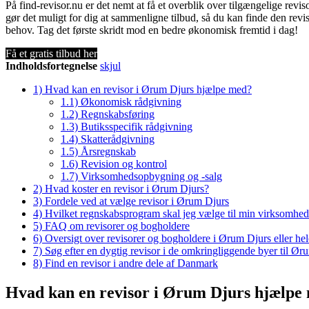
På find-revisor.nu er det nemt at få et overblik over tilgængelige revi
gør det muligt for dig at sammenligne tilbud, så du kan finde den rev
behov. Tag det første skridt mod en bedre økonomisk fremtid i dag!
Få et gratis tilbud her
Indholdsfortegnelse
skjul
1)
Hvad kan en revisor i Ørum Djurs hjælpe med?
1.1)
Økonomisk rådgivning
1.2)
Regnskabsføring
1.3)
Butiksspecifik rådgivning
1.4)
Skatterådgivning
1.5)
Årsregnskab
1.6)
Revision og kontrol
1.7)
Virksomhedsopbygning og -salg
2)
Hvad koster en revisor i Ørum Djurs?
3)
Fordele ved at vælge revisor i Ørum Djurs
4)
Hvilket regnskabsprogram skal jeg vælge til min virksomhe
5)
FAQ om revisorer og bogholdere
6)
Oversigt over revisorer og bogholdere i Ørum Djurs eller 
7)
Søg efter en dygtig revisor i de omkringliggende byer til Ør
8)
Find en revisor i andre dele af Danmark
Hvad kan en revisor i Ørum Djurs hjælpe