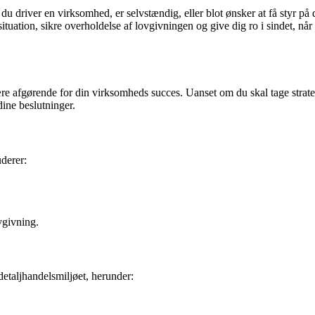
u driver en virksomhed, er selvstændig, eller blot ønsker at få styr på
tuation, sikre overholdelse af lovgivningen og give dig ro i sindet, nå
 afgørende for din virksomheds succes. Uanset om du skal tage strategi
ine beslutninger.
derer:
vgivning.
 detaljhandelsmiljøet, herunder: