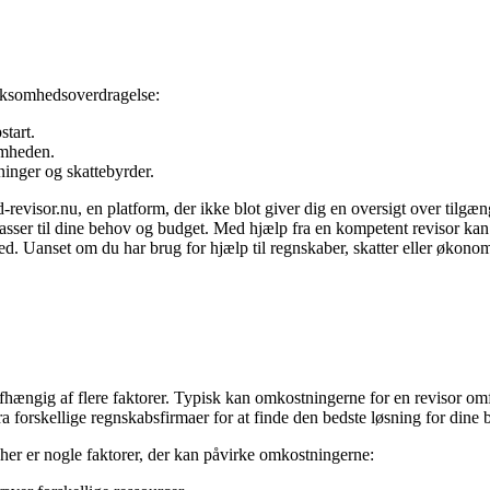
irksomhedsoverdragelse:
tart.
omheden.
inger og skattebyrder.
d-revisor.nu, en platform, der ikke blot giver dig en oversigt over til
r passer til dine behov og budget. Med hjælp fra en kompetent revisor ka
 Uanset om du har brug for hjælp til regnskaber, skatter eller økonomisk
fhængig af flere faktorer. Typisk kan omkostningerne for en revisor omf
fra forskellige regnskabsfirmaer for at finde den bedste løsning for dine 
; her er nogle faktorer, der kan påvirke omkostningerne: