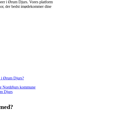
sorer i Ørum Djurs. Vores platform
isor, der bedst imødekommer dine
d i Ørum Djurs?
hele Norddjurs kommune
um Djurs
 med?