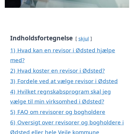
Indholdsfortegnelse
skjul
1)
Hvad kan en revisor i Ødsted hjælpe
med?
2)
Hvad koster en revisor i Ødsted?
3)
Fordele ved at vælge revisor i Ødsted
4)
Hvilket regnskabsprogram skal jeg
vælge til min virksomhed i Ødsted?
5)
FAQ om revisorer og bogholdere
6)
Oversigt over revisorer og bogholdere i
Ødsted eller hele Vejle kommune