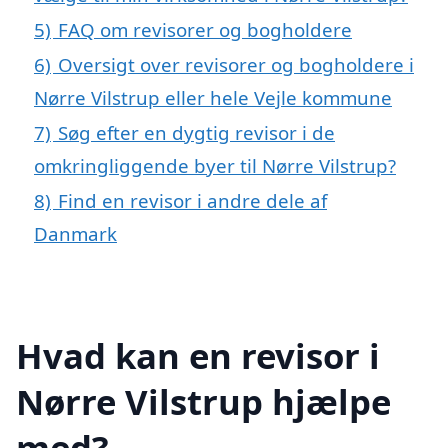
5)
FAQ om revisorer og bogholdere
6)
Oversigt over revisorer og bogholdere i
Nørre Vilstrup eller hele Vejle kommune
7)
Søg efter en dygtig revisor i de
omkringliggende byer til Nørre Vilstrup?
8)
Find en revisor i andre dele af
Danmark
Hvad kan en revisor i
Nørre Vilstrup hjælpe
med?