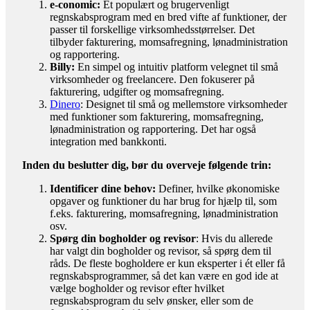
e-conomic:
Et populært og brugervenligt
regnskabsprogram med en bred vifte af funktioner, der
passer til forskellige virksomhedsstørrelser. Det
tilbyder fakturering, momsafregning, lønadministration
og rapportering.
Billy:
En simpel og intuitiv platform velegnet til små
virksomheder og freelancere. Den fokuserer på
fakturering, udgifter og momsafregning.
Dinero
: Designet til små og mellemstore virksomheder
med funktioner som fakturering, momsafregning,
lønadministration og rapportering. Det har også
integration med bankkonti.
Inden du beslutter dig, bør du overveje følgende trin:
Identificer dine behov:
Definer, hvilke økonomiske
opgaver og funktioner du har brug for hjælp til, som
f.eks. fakturering, momsafregning, lønadministration
osv.
Spørg din bogholder og revisor
: Hvis du allerede
har valgt din bogholder og revisor, så spørg dem til
råds. De fleste bogholdere er kun eksperter i ét eller få
regnskabsprogrammer, så det kan være en god ide at
vælge bogholder og revisor efter hvilket
regnskabsprogram du selv ønsker, eller som de