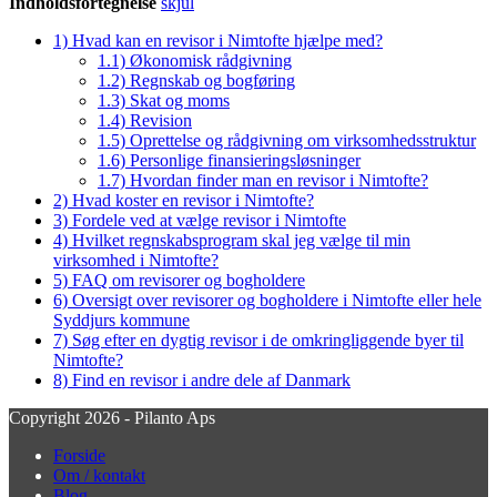
Indholdsfortegnelse
skjul
1)
Hvad kan en revisor i Nimtofte hjælpe med?
1.1)
Økonomisk rådgivning
1.2)
Regnskab og bogføring
1.3)
Skat og moms
1.4)
Revision
1.5)
Oprettelse og rådgivning om virksomhedsstruktur
1.6)
Personlige finansieringsløsninger
1.7)
Hvordan finder man en revisor i Nimtofte?
2)
Hvad koster en revisor i Nimtofte?
3)
Fordele ved at vælge revisor i Nimtofte
4)
Hvilket regnskabsprogram skal jeg vælge til min
virksomhed i Nimtofte?
5)
FAQ om revisorer og bogholdere
6)
Oversigt over revisorer og bogholdere i Nimtofte eller hele
Syddjurs kommune
7)
Søg efter en dygtig revisor i de omkringliggende byer til
Nimtofte?
8)
Find en revisor i andre dele af Danmark
Copyright 2026 - Pilanto Aps
Forside
Om / kontakt
Blog