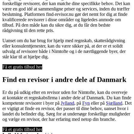
forskellige revisorer, der kan matche dine specifikke behov. Det kan
være en god idé at sammenligne priser og services, inden du træffer
beslutning. Platformen find-revisor.nu gør det nemt for dig at finde
kvalificerede revisorer i disse områder og ligeledes anmode om
tilbud. På den måde kan du sikre dig, at du får den bedste
rådgivning til den rette pris.
Uanset om du har brug for hjælp med regnskab, skatterådgivning
eller konsulenttjenester, kan du være sikker på, at der er et solidt
udvalg af revisorer både i Nimtofte og i de nærtliggende byer, der
står klar til at hjælpe dig.
Få et gratis tilbud her
Find en revisor i andre dele af Danmark
Er du på udkig efter en revisor uden for Nimtofte, kan du overveje
at kontakte et regnskabsfirma i andre dele af Danmark. Du kan finde
kompetente revisorer i byer på
Jylland
, på
Fyn
eller på
Sjælland
. Det
er vigtigt at finde en revisor, der passer til dine behov, uanset hvor i
landet du befinder dig. Sørg for at undersøge forskellige muligheder
og vælge en revisor, der har erfaring med netop din branche.
Få et gratis tilbud her