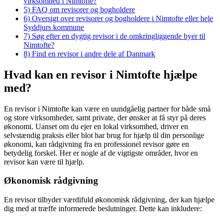
virksomhed i Nimtofte?
5)
FAQ om revisorer og bogholdere
6)
Oversigt over revisorer og bogholdere i Nimtofte eller hele
Syddjurs kommune
7)
Søg efter en dygtig revisor i de omkringliggende byer til
Nimtofte?
8)
Find en revisor i andre dele af Danmark
Hvad kan en revisor i Nimtofte hjælpe
med?
En revisor i Nimtofte kan være en uundgåelig partner for både små
og store virksomheder, samt private, der ønsker at få styr på deres
økonomi. Uanset om du ejer en lokal virksomhed, driver en
selvstændig praksis eller blot har brug for hjælp til din personlige
økonomi, kan rådgivning fra en professionel revisor gøre en
betydelig forskel. Her er nogle af de vigtigste områder, hvor en
revisor kan være til hjælp.
Økonomisk rådgivning
En revisor tilbyder værdifuld økonomisk rådgivning, der kan hjælpe
dig med at træffe informerede beslutninger. Dette kan inkludere: