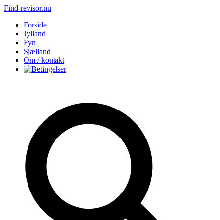
Find-revisor.nu
Forside
Jylland
Fyn
Sjælland
Om / kontakt