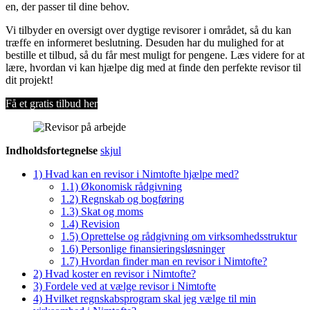
en, der passer til dine behov.
Vi tilbyder en oversigt over dygtige revisorer i området, så du kan
træffe en informeret beslutning. Desuden har du mulighed for at
bestille et tilbud, så du får mest muligt for pengene. Læs videre for at
lære, hvordan vi kan hjælpe dig med at finde den perfekte revisor til
dit projekt!
Få et gratis tilbud her
Indholdsfortegnelse
skjul
1)
Hvad kan en revisor i Nimtofte hjælpe med?
1.1)
Økonomisk rådgivning
1.2)
Regnskab og bogføring
1.3)
Skat og moms
1.4)
Revision
1.5)
Oprettelse og rådgivning om virksomhedsstruktur
1.6)
Personlige finansieringsløsninger
1.7)
Hvordan finder man en revisor i Nimtofte?
2)
Hvad koster en revisor i Nimtofte?
3)
Fordele ved at vælge revisor i Nimtofte
4)
Hvilket regnskabsprogram skal jeg vælge til min