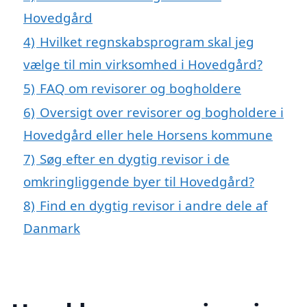
Hovedgård
4)
Hvilket regnskabsprogram skal jeg
vælge til min virksomhed i Hovedgård?
5)
FAQ om revisorer og bogholdere
6)
Oversigt over revisorer og bogholdere i
Hovedgård eller hele Horsens kommune
7)
Søg efter en dygtig revisor i de
omkringliggende byer til Hovedgård?
8)
Find en dygtig revisor i andre dele af
Danmark