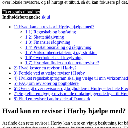
over lokale revisorer, og få hurtigt et tilbud, så du kan fokusere på det
Få et gratis tilbud her
Indholdsfortegnelse
skjul
1)
Hvad kan en revisor i Hørby hjælpe med?
1.1)
Regnskab og bogføring
1.2)
Skatterådgivning
1.3)
Finansiel rådgivning
1.4)
Prestationsmåling og rådgivning
1.5)
Virksomhedsetablering og -struktur
1.6)
Overholdelse af lovgivning
1.7)
Hvordan finder du den rette revisor?
2)
Hvad koster en revisor i Hørby?
3)
Fordele ved at vælge revisor i Hørby
4)
Hvilket regnskabsprogram skal jeg vælge til min virksomhe
5)
FAQ om revisorer og bogholdere
6)
Oversigt over revisorer og bogholdere i Hørby eller hele F
7)
Søg efter en dygtig revisor i de omkringliggende byer til Hø
8)
Find en revisor i andre dele af Danmark
Hvad kan en revisor i Hørby hjælpe med?
At finde den rette revisor i Hørby kan være en vigtig beslutning for b