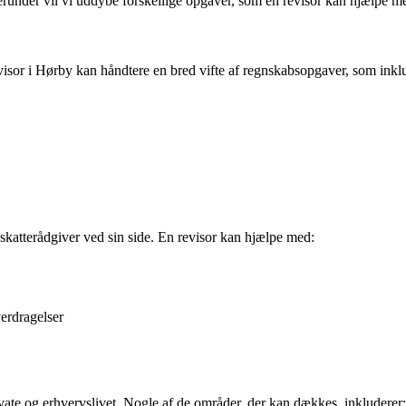
erunder vil vi uddybe forskellige opgaver, som en revisor kan hjælpe me
sor i Hørby kan håndtere en bred vifte af regnskabsopgaver, som inklu
 skatterådgiver ved sin side. En revisor kan hjælpe med:
erdragelser
ivate og erhvervslivet. Nogle af de områder, der kan dækkes, inkluderer: