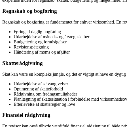
ekspertise inden for regnskab, skatter, budgettering og meget mere. H
Regnskab og bogføring
Regnskab og bogføring er fundamentet for enhver virksomhed. En revi
Føring af daglig bogføring
Udarbejdelse af måneds- og årsregnskaber
Budgettering og forudsigelser
Revisionspåtegning
Håndtering af moms og afgifter
Skatterådgivning
Skat kan være en kompleks jungle, og det er vigtigt at have en dygtig
Udarbejdelse af selvangivelser
Optimering af skatteforhold
Rådgivning om fradragsmuligheder
Planlægning af skattesituation i forbindelse med virksomhedsov
Efterlevelse af skatteregler og love
Finansiel rådgivning
En revisor kan også tilbyde værdifuld finansiel rådgivning til både pr