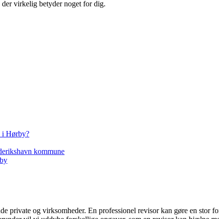
, der virkelig betyder noget for dig.
d i Hørby?
rederikshavn kommune
rby
åde private og virksomheder. En professionel revisor kan gøre en stor f