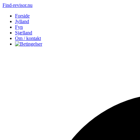
Find-revisor.nu
Forside
Jylland
Fyn
Sjælland
Om / kontakt