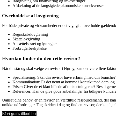
Rådgivning om finansiering og investeringer
Afdækning af de langsigtede økonomiske konsekvenser
Overholdelse af lovgivning
For både private og virksomheder er det vigtigt at overholde gældende
Regnskabslovgivning
Skattelovgivning
Ansættelsesret og lønregler
Forbrugerbeskyttelse
Hvordan finder du den rette revisor?
Når du står og skal vælge en revisor i Hørby, kan der være flere fakto
Specialisering: Skal din revisor have erfaring med din branche?
Kommunikation: Er det nemt at komme i kontakt med dem, og er
Priser: Giver de et klart billede af omkostningerne? Bestil gerne 
Referencer: Kan de give gode anbefalinger fra tidligere kunder
Uanset dine behov, er en revisor en værdifuld ressourcemand, der kan 
unikke udfordringer. Tag skridtet i dag og find en revisor, der kan hj
Få et gratis tilbud her