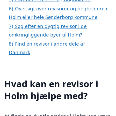
6)
Oversigt over revisorer og bogholdere i
Holm eller hele Sønderborg kommune
7)
Søg efter en dygtig revisor i de
omkringliggende byer til Holm?
8)
Find en revisor i andre dele af
Danmark
Hvad kan en revisor i
Holm hjælpe med?
At finde en dygtig revisor i Holm kan være