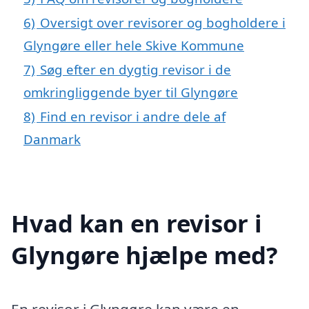
6)
Oversigt over revisorer og bogholdere i
Glyngøre eller hele Skive Kommune
7)
Søg efter en dygtig revisor i de
omkringliggende byer til Glyngøre
8)
Find en revisor i andre dele af
Danmark
Hvad kan en revisor i
Glyngøre hjælpe med?
En revisor i Glyngøre kan være en