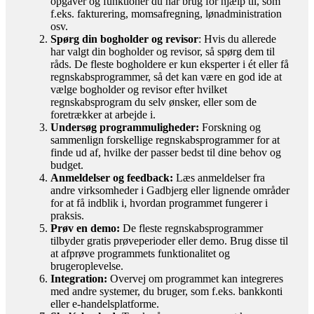
opgaver og funktioner du har brug for hjælp til, som
f.eks. fakturering, momsafregning, lønadministration
osv.
Spørg din bogholder og revisor
: Hvis du allerede
har valgt din bogholder og revisor, så spørg dem til
råds. De fleste bogholdere er kun eksperter i ét eller få
regnskabsprogrammer, så det kan være en god ide at
vælge bogholder og revisor efter hvilket
regnskabsprogram du selv ønsker, eller som de
foretrækker at arbejde i.
Undersøg programmuligheder:
Forskning og
sammenlign forskellige regnskabsprogrammer for at
finde ud af, hvilke der passer bedst til dine behov og
budget.
Anmeldelser og feedback:
Læs anmeldelser fra
andre virksomheder i Gadbjerg eller lignende områder
for at få indblik i, hvordan programmet fungerer i
praksis.
Prøv en demo:
De fleste regnskabsprogrammer
tilbyder gratis prøveperioder eller demo. Brug disse til
at afprøve programmets funktionalitet og
brugeroplevelse.
Integration:
Overvej om programmet kan integreres
med andre systemer, du bruger, som f.eks. bankkonti
eller e-handelsplatforme.