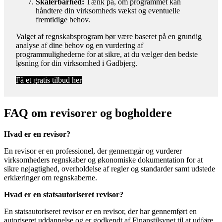
Skalérbarhed:
Tænk på, om programmet kan
håndtere din virksomheds vækst og eventuelle
fremtidige behov.
Valget af regnskabsprogram bør være baseret på en grundig
analyse af dine behov og en vurdering af
programmulighederne for at sikre, at du vælger den bedste
løsning for din virksomhed i Gadbjerg.
Få et gratis tilbud her
FAQ om revisorer og bogholdere
Hvad er en revisor?
En revisor er en professionel, der gennemgår og vurderer
virksomheders regnskaber og økonomiske dokumentation for at
sikre nøjagtighed, overholdelse af regler og standarder samt udstede
erklæringer om regnskaberne.
Hvad er en statsautoriseret revisor?
En statsautoriseret revisor er en revisor, der har gennemført en
autoriseret uddannelse og er godkendt af Finanstilsynet til at udføre