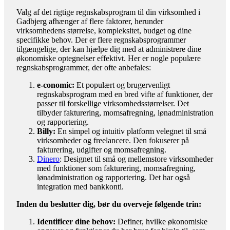
Valg af det rigtige regnskabsprogram til din virksomhed i
Gadbjerg afhænger af flere faktorer, herunder
virksomhedens størrelse, kompleksitet, budget og dine
specifikke behov. Der er flere regnskabsprogrammer
tilgængelige, der kan hjælpe dig med at administrere dine
økonomiske optegnelser effektivt. Her er nogle populære
regnskabsprogrammer, der ofte anbefales:
e-conomic:
Et populært og brugervenligt
regnskabsprogram med en bred vifte af funktioner, der
passer til forskellige virksomhedsstørrelser. Det
tilbyder fakturering, momsafregning, lønadministration
og rapportering.
Billy:
En simpel og intuitiv platform velegnet til små
virksomheder og freelancere. Den fokuserer på
fakturering, udgifter og momsafregning.
Dinero
: Designet til små og mellemstore virksomheder
med funktioner som fakturering, momsafregning,
lønadministration og rapportering. Det har også
integration med bankkonti.
Inden du beslutter dig, bør du overveje følgende trin:
Identificer dine behov:
Definer, hvilke økonomiske