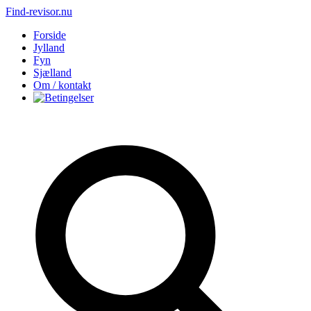
Find-revisor.nu
Forside
Jylland
Fyn
Sjælland
Om / kontakt