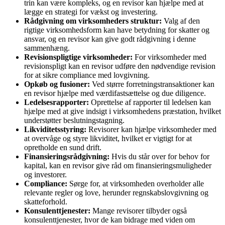
trin kan være kompleks, og en revisor kan hjælpe med at
lægge en strategi for vækst og investering.
Rådgivning om virksomheders struktur:
Valg af den
rigtige virksomhedsform kan have betydning for skatter og
ansvar, og en revisor kan give godt rådgivning i denne
sammenhæng.
Revisionspligtige virksomheder:
For virksomheder med
revisionspligt kan en revisor udføre den nødvendige revision
for at sikre compliance med lovgivning.
Opkøb og fusioner:
Ved større forretningstransaktioner kan
en revisor hjælpe med værdifastsættelse og due diligence.
Ledelsesrapporter:
Oprettelse af rapporter til ledelsen kan
hjælpe med at give indsigt i virksomhedens præstation, hvilket
understøtter beslutningstagning.
Likviditetsstyring:
Revisorer kan hjælpe virksomheder med
at overvåge og styre likviditet, hvilket er vigtigt for at
opretholde en sund drift.
Finansieringsrådgivning:
Hvis du står over for behov for
kapital, kan en revisor give råd om finansieringsmuligheder
og investorer.
Compliance:
Sørge for, at virksomheden overholder alle
relevante regler og love, herunder regnskabslovgivning og
skatteforhold.
Konsulenttjenester:
Mange revisorer tilbyder også
konsulenttjenester, hvor de kan bidrage med viden om