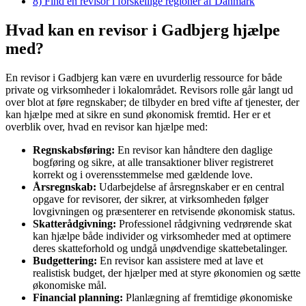
8)
Find en revisor i forskellige regioner af Danmark
Hvad kan en revisor i Gadbjerg hjælpe
med?
En revisor i Gadbjerg kan være en uvurderlig ressource for både
private og virksomheder i lokalområdet. Revisors rolle går langt ud
over blot at føre regnskaber; de tilbyder en bred vifte af tjenester, der
kan hjælpe med at sikre en sund økonomisk fremtid. Her er et
overblik over, hvad en revisor kan hjælpe med:
Regnskabsføring:
En revisor kan håndtere den daglige
bogføring og sikre, at alle transaktioner bliver registreret
korrekt og i overensstemmelse med gældende love.
Årsregnskab:
Udarbejdelse af årsregnskaber er en central
opgave for revisorer, der sikrer, at virksomheden følger
lovgivningen og præsenterer en retvisende økonomisk status.
Skatterådgivning:
Professionel rådgivning vedrørende skat
kan hjælpe både individer og virksomheder med at optimere
deres skatteforhold og undgå unødvendige skattebetalinger.
Budgettering:
En revisor kan assistere med at lave et
realistisk budget, der hjælper med at styre økonomien og sætte
økonomiske mål.
Financial planning:
Planlægning af fremtidige økonomiske