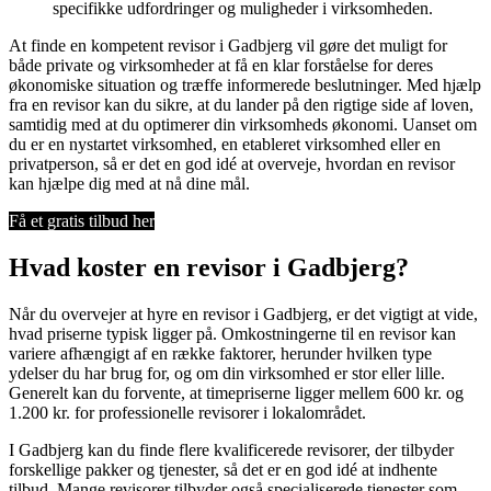
specifikke udfordringer og muligheder i virksomheden.
At finde en kompetent revisor i Gadbjerg vil gøre det muligt for
både private og virksomheder at få en klar forståelse for deres
økonomiske situation og træffe informerede beslutninger. Med hjælp
fra en revisor kan du sikre, at du lander på den rigtige side af loven,
samtidig med at du optimerer din virksomheds økonomi. Uanset om
du er en nystartet virksomhed, en etableret virksomhed eller en
privatperson, så er det en god idé at overveje, hvordan en revisor
kan hjælpe dig med at nå dine mål.
Få et gratis tilbud her
Hvad koster en revisor i Gadbjerg?
Når du overvejer at hyre en revisor i Gadbjerg, er det vigtigt at vide,
hvad priserne typisk ligger på. Omkostningerne til en revisor kan
variere afhængigt af en række faktorer, herunder hvilken type
ydelser du har brug for, og om din virksomhed er stor eller lille.
Generelt kan du forvente, at timepriserne ligger mellem 600 kr. og
1.200 kr. for professionelle revisorer i lokalområdet.
I Gadbjerg kan du finde flere kvalificerede revisorer, der tilbyder
forskellige pakker og tjenester, så det er en god idé at indhente
tilbud. Mange revisorer tilbyder også specialiserede tjenester som