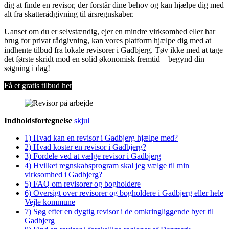
dig at finde en revisor, der forstår dine behov og kan hjælpe dig med
alt fra skatterådgivning til årsregnskaber.
Uanset om du er selvstændig, ejer en mindre virksomhed eller har
brug for privat rådgivning, kan vores platform hjælpe dig med at
indhente tilbud fra lokale revisorer i Gadbjerg. Tøv ikke med at tage
det første skridt mod en solid økonomisk fremtid – begynd din
søgning i dag!
Få et gratis tilbud her
Indholdsfortegnelse
skjul
1)
Hvad kan en revisor i Gadbjerg hjælpe med?
2)
Hvad koster en revisor i Gadbjerg?
3)
Fordele ved at vælge revisor i Gadbjerg
4)
Hvilket regnskabsprogram skal jeg vælge til min
virksomhed i Gadbjerg?
5)
FAQ om revisorer og bogholdere
6)
Oversigt over revisorer og bogholdere i Gadbjerg eller hele
Vejle kommune
7)
Søg efter en dygtig revisor i de omkringliggende byer til
Gadbjerg