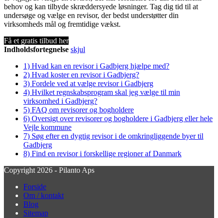
behov og kan tilbyde skræddersyede løsninger. Tag dig tid til at
undersøge og vælge en revisor, der bedst understøtter din
virksomheds mål og fremtidige vækst.
Få et gratis tilbud her
Indholdsfortegnelse
skjul
1)
Hvad kan en revisor i Gadbjerg hjælpe med?
2)
Hvad koster en revisor i Gadbjerg?
3)
Fordele ved at vælge revisor i Gadbjerg
4)
Hvilket regnskabsprogram skal jeg vælge til min
virksomhed i Gadbjerg?
5)
FAQ om revisorer og bogholdere
6)
Oversigt over revisorer og bogholdere i Gadbjerg eller hele
Vejle kommune
7)
Søg efter en dygtig revisor i de omkringliggende byer til
Gadbjerg
8)
Find en revisor i forskellige regioner af Danmark
Copyright 2026 - Pilanto Aps
Forside
Om / kontakt
Blog
Sitemap