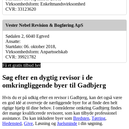
Virksomhedsform: Enkeltmandsvirksomhed
CVR: 33123620
Vester Nebel Revision & Bogføring ApS
Sødalen 2, 6040 Egtved
Ansatte:
Startdato: 06. oktober 2018,
Virksomhedsform: Anpartsselskab
CVR: 39921782
Få et gratis tilbud her
Søg efter en dygtig revisor i de
omkringliggende byer til Gadbjerg
Hvis du er på udkig efter en revisor i Gadbjerg, kan det også være
en god idé at overveje de nærliggende byer for at finde den helt
rigtige hjælp til dine behov. I områderne omkring Gadbjerg findes
der mange kvalificerede revisorer, som kan tilbyde professionel
assistance. Du kan inkludere byer som
Bredsten
,
Tørring
,
Hedensted
,
Give
, Løsning og
Juelsminde
i din søgning.