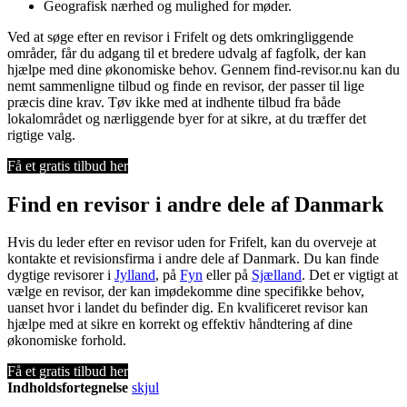
Geografisk nærhed og mulighed for møder.
Ved at søge efter en revisor i Frifelt og dets omkringliggende
områder, får du adgang til et bredere udvalg af fagfolk, der kan
hjælpe med dine økonomiske behov. Gennem find-revisor.nu kan du
nemt sammenligne tilbud og finde en revisor, der passer til lige
præcis dine krav. Tøv ikke med at indhente tilbud fra både
lokalområdet og nærliggende byer for at sikre, at du træffer det
rigtige valg.
Få et gratis tilbud her
Find en revisor i andre dele af Danmark
Hvis du leder efter en revisor uden for Frifelt, kan du overveje at
kontakte et revisionsfirma i andre dele af Danmark. Du kan finde
dygtige revisorer i
Jylland
, på
Fyn
eller på
Sjælland
. Det er vigtigt at
vælge en revisor, der kan imødekomme dine specifikke behov,
uanset hvor i landet du befinder dig. En kvalificeret revisor kan
hjælpe med at sikre en korrekt og effektiv håndtering af dine
økonomiske forhold.
Få et gratis tilbud her
Indholdsfortegnelse
skjul