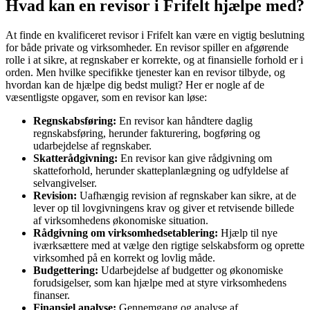
Hvad kan en revisor i Frifelt hjælpe med?
At finde en kvalificeret revisor i Frifelt kan være en vigtig beslutning
for både private og virksomheder. En revisor spiller en afgørende
rolle i at sikre, at regnskaber er korrekte, og at finansielle forhold er i
orden. Men hvilke specifikke tjenester kan en revisor tilbyde, og
hvordan kan de hjælpe dig bedst muligt? Her er nogle af de
væsentligste opgaver, som en revisor kan løse:
Regnskabsføring:
En revisor kan håndtere daglig
regnskabsføring, herunder fakturering, bogføring og
udarbejdelse af regnskaber.
Skatterådgivning:
En revisor kan give rådgivning om
skatteforhold, herunder skatteplanlægning og udfyldelse af
selvangivelser.
Revision:
Uafhængig revision af regnskaber kan sikre, at de
lever op til lovgivningens krav og giver et retvisende billede
af virksomhedens økonomiske situation.
Rådgivning om virksomhedsetablering:
Hjælp til nye
iværksættere med at vælge den rigtige selskabsform og oprette
virksomhed på en korrekt og lovlig måde.
Budgettering:
Udarbejdelse af budgetter og økonomiske
forudsigelser, som kan hjælpe med at styre virksomhedens
finanser.
Finansiel analyse:
Gennemgang og analyse af