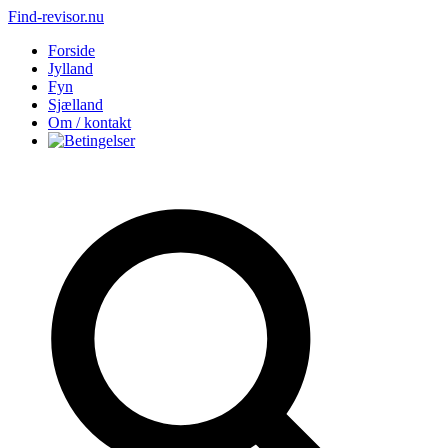
Find-revisor.nu
Forside
Jylland
Fyn
Sjælland
Om / kontakt