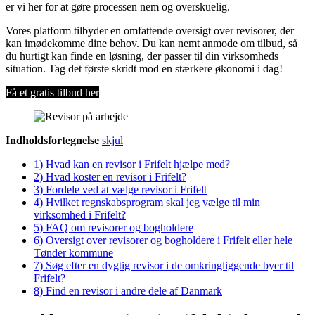
er vi her for at gøre processen nem og overskuelig.
Vores platform tilbyder en omfattende oversigt over revisorer, der
kan imødekomme dine behov. Du kan nemt anmode om tilbud, så
du hurtigt kan finde en løsning, der passer til din virksomheds
situation. Tag det første skridt mod en stærkere økonomi i dag!
Få et gratis tilbud her
Indholdsfortegnelse
skjul
1)
Hvad kan en revisor i Frifelt hjælpe med?
2)
Hvad koster en revisor i Frifelt?
3)
Fordele ved at vælge revisor i Frifelt
4)
Hvilket regnskabsprogram skal jeg vælge til min
virksomhed i Frifelt?
5)
FAQ om revisorer og bogholdere
6)
Oversigt over revisorer og bogholdere i Frifelt eller hele
Tønder kommune
7)
Søg efter en dygtig revisor i de omkringliggende byer til
Frifelt?
8)
Find en revisor i andre dele af Danmark