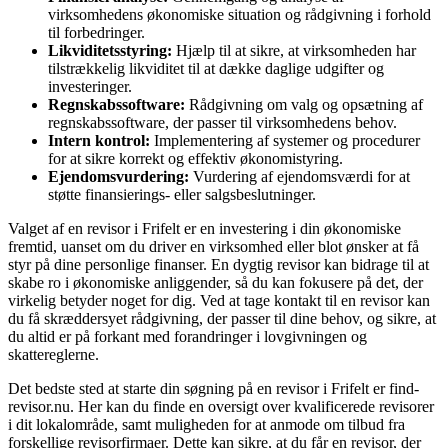
virksomhedens økonomiske situation og rådgivning i forhold
til forbedringer.
Likviditetsstyring:
Hjælp til at sikre, at virksomheden har
tilstrækkelig likviditet til at dække daglige udgifter og
investeringer.
Regnskabssoftware:
Rådgivning om valg og opsætning af
regnskabssoftware, der passer til virksomhedens behov.
Intern kontrol:
Implementering af systemer og procedurer
for at sikre korrekt og effektiv økonomistyring.
Ejendomsvurdering:
Vurdering af ejendomsværdi for at
støtte finansierings- eller salgsbeslutninger.
Valget af en revisor i Frifelt er en investering i din økonomiske
fremtid, uanset om du driver en virksomhed eller blot ønsker at få
styr på dine personlige finanser. En dygtig revisor kan bidrage til at
skabe ro i økonomiske anliggender, så du kan fokusere på det, der
virkelig betyder noget for dig. Ved at tage kontakt til en revisor kan
du få skræddersyet rådgivning, der passer til dine behov, og sikre, at
du altid er på forkant med forandringer i lovgivningen og
skattereglerne.
Det bedste sted at starte din søgning på en revisor i Frifelt er find-
revisor.nu. Her kan du finde en oversigt over kvalificerede revisorer
i dit lokalområde, samt muligheden for at anmode om tilbud fra
forskellige revisorfirmaer. Dette kan sikre, at du får en revisor, der