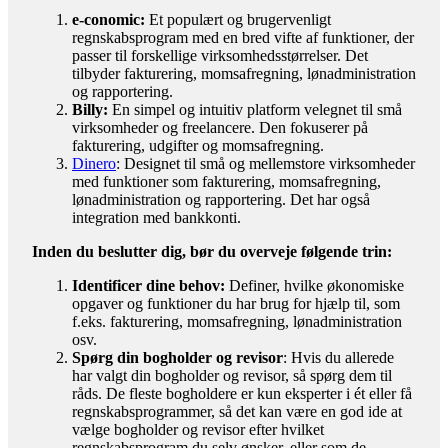
e-conomic:
Et populært og brugervenligt
regnskabsprogram med en bred vifte af funktioner, der
passer til forskellige virksomhedsstørrelser. Det
tilbyder fakturering, momsafregning, lønadministration
og rapportering.
Billy:
En simpel og intuitiv platform velegnet til små
virksomheder og freelancere. Den fokuserer på
fakturering, udgifter og momsafregning.
Dinero
: Designet til små og mellemstore virksomheder
med funktioner som fakturering, momsafregning,
lønadministration og rapportering. Det har også
integration med bankkonti.
Inden du beslutter dig, bør du overveje følgende trin:
Identificer dine behov:
Definer, hvilke økonomiske
opgaver og funktioner du har brug for hjælp til, som
f.eks. fakturering, momsafregning, lønadministration
osv.
Spørg din bogholder og revisor
: Hvis du allerede
har valgt din bogholder og revisor, så spørg dem til
råds. De fleste bogholdere er kun eksperter i ét eller få
regnskabsprogrammer, så det kan være en god ide at
vælge bogholder og revisor efter hvilket
regnskabsprogram du selv ønsker, eller som de