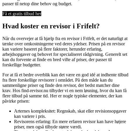
passer til netop dine behov og budget.
Få et gratis tilbud her
Hvad koster en revisor i Frifelt?
Når du overvejer at få hjælp fra en revisor i Frifelt, er det naturligt at
tænke over omkostningerne ved deres ydelser. Prisen på en revisor
kan variere baseret på flere faktorer, herunder erfaring,
arbejdsopgaver og behovet for specialiseret rådgivning. Generelt set
kan du forvente at finde en bred vifte af priser, der passer til
forskellige budgetter.
For at få et bedre overblik kan det være en god idé at indhente tilbud
fra flere forskellige revisorer i området. På den måde kan du
sammenligne priser og finde den revisor, der bedst matcher dine
krav. Hos find-revisor.nu tilbyder vi en nem løsning, hvor du kan få
flere tilbud på samme tid. Her er nogle typiske elementer, der kan
påvirke prisen:
Arternes kompleksitet: Regnskab, skat eller revisionsopgaver
kan variere i pris.
Revisorens erfaring: En mere erfaren revisor kan have højere
priser, men også tilbyde større værdi.