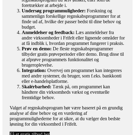
foretrækker at arbejde i.
Undersøg programmuligheder:
Forskning og
sammenlign forskellige regnskabsprogrammer for at
finde ud af, hvilke der passer bedst til dine behov og
budget.
Anmeldelser og feedback:
Læs anmeldelser fra
andre virksomheder i Frifelt eller lignende områder for
at få indblik i, hvordan programmet fungerer i praksis.
Prøv en demo:
De fleste regnskabsprogrammer
tilbyder gratis prøveperioder eller demo. Brug disse til
at afprøve programmets funktionalitet og
brugeroplevelse.
Integration:
Overvej om programmet kan integreres
med andre systemer, du bruger, som f.eks. bankkonti
eller e-handelsplatforme.
Skalérbarhed:
Tænk på, om programmet kan
håndtere din virksomheds vækst og eventuelle
fremtidige behov.
Valget af regnskabsprogram bør være baseret på en grundig
analyse af dine behov og en vurdering af
programmulighederne for at sikre, at du vælger den bedste
løsning for din virksomhed i Frifelt.
Få et gratis tilbud her