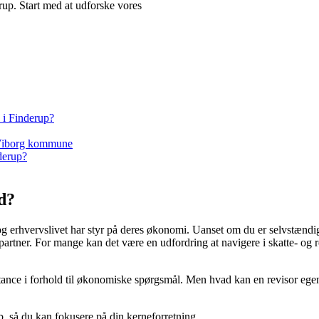
derup. Start med at udforske vores
 i Finderup?
e Viborg kommune
nderup?
d?
ate og erhvervslivet har styr på deres økonomi. Uanset om du er selvstænd
artner. For mange kan det være en udfordring at navigere i skatte- og 
stance i forhold til økonomiske spørgsmål. Men hvad kan en revisor ege
 så du kan fokusere på din kerneforretning.