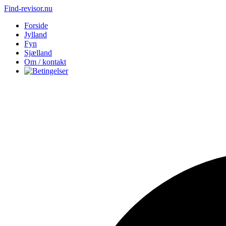
Find-revisor.nu
Forside
Jylland
Fyn
Sjælland
Om / kontakt