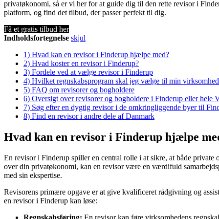
privatøkonomi, så er vi her for at guide dig til den rette revisor i Fin
platform, og find det tilbud, der passer perfekt til dig.
Få et gratis tilbud her
Indholdsfortegnelse
skjul
1)
Hvad kan en revisor i Finderup hjælpe med?
2)
Hvad koster en revisor i Finderup?
3)
Fordele ved at vælge revisor i Finderup
4)
Hvilket regnskabsprogram skal jeg vælge til min virksomhed
5)
FAQ om revisorer og bogholdere
6)
Oversigt over revisorer og bogholdere i Finderup eller hel
7)
Søg efter en dygtig revisor i de omkringliggende byer til Fi
8)
Find en revisor i andre dele af Danmark
Hvad kan en revisor i Finderup hjælpe me
En revisor i Finderup spiller en central rolle i at sikre, at både priv
over din privatøkonomi, kan en revisor være en værdifuld samarbejdsp
med sin ekspertise.
Revisorens primære opgave er at give kvalificeret rådgivning og assi
en revisor i Finderup kan løse:
Regnskabsføring:
En revisor kan føre virksomhedens regnskab,