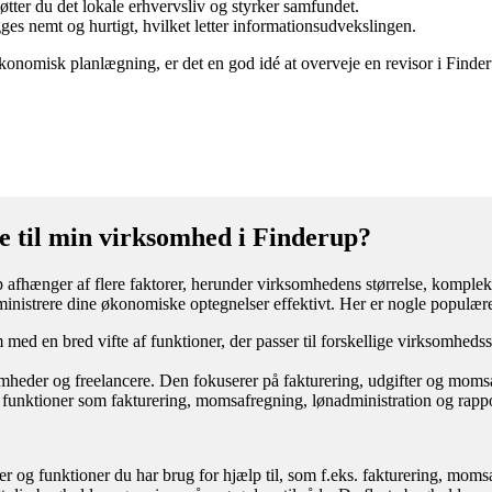
tøtter du det lokale erhvervsliv og styrker samfundet.
s nemt og hurtigt, hvilket letter informationsudvekslingen.
økonomisk planlægning, er det en god idé at overveje en revisor i Finde
e til min virksomhed i Finderup?
 afhænger af flere faktorer, herunder virksomhedens størrelse, kompleks
inistrere dine økonomiske optegnelser effektivt. Her er nogle populær
ed en bred vifte af funktioner, der passer til forskellige virksomhedss
omheder og freelancere. Den fokuserer på fakturering, udgifter og moms
funktioner som fakturering, momsafregning, lønadministration og rappo
 og funktioner du har brug for hjælp til, som f.eks. fakturering, momsa