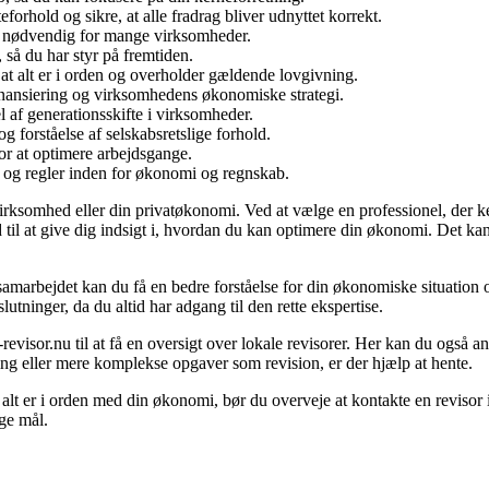
orhold og sikre, at alle fradrag bliver udnyttet korrekt.
r nødvendig for mange virksomheder.
så du har styr på fremtiden.
 at alt er i orden og overholder gældende lovgivning.
nansiering og virksomhedens økonomiske strategi.
af generationsskifte i virksomheder.
g forståelse af selskabsretslige forhold.
or at optimere arbejdsgange.
og regler inden for økonomi og regnskab.
 virksomhed eller din privatøkonomi. Ved at vælge en professionel, der 
nd til at give dig indsigt i, hvordan du kan optimere din økonomi. Det k
amarbejdet kan du få en bedre forståelse for din økonomiske situation
utninger, da du altid har adgang til den rette ekspertise.
revisor.nu til at få en oversigt over lokale revisorer. Her kan du også a
ng eller mere komplekse opgaver som revision, er der hjælp at hente.
at alt er i orden med din økonomi, bør du overveje at kontakte en revisor
ige mål.