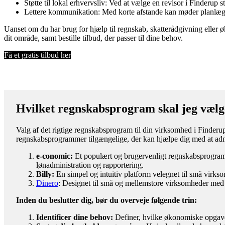
Støtte til lokal erhvervsliv: Ved at vælge en revisor i Finderup s
Lettere kommunikation: Med korte afstande kan møder planlægge
Uanset om du har brug for hjælp til regnskab, skatterådgivning eller 
dit område, samt bestille tilbud, der passer til dine behov.
Få et gratis tilbud her
Hvilket regnskabsprogram skal jeg vælg
Valg af det rigtige regnskabsprogram til din virksomhed i Finderup
regnskabsprogrammer tilgængelige, der kan hjælpe dig med at adm
e-conomic:
Et populært og brugervenligt regnskabsprogram m
lønadministration og rapportering.
Billy:
En simpel og intuitiv platform velegnet til små virks
Dinero
: Designet til små og mellemstore virksomheder med 
Inden du beslutter dig, bør du overveje følgende trin:
Identificer dine behov:
Definer, hvilke økonomiske opgaver