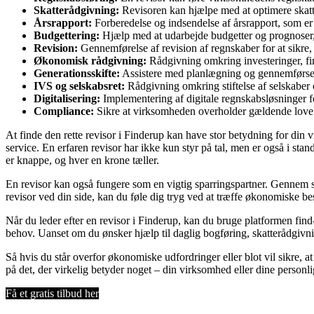
Skatterådgivning:
Revisoren kan hjælpe med at optimere skattef
Årsrapport:
Forberedelse og indsendelse af årsrapport, som e
Budgettering:
Hjælp med at udarbejde budgetter og prognoser, 
Revision:
Gennemførelse af revision af regnskaber for at sikre,
Økonomisk rådgivning:
Rådgivning omkring investeringer, fi
Generationsskifte:
Assistere med planlægning og gennemførsel 
IVS og selskabsret:
Rådgivning omkring stiftelse af selskaber o
Digitalisering:
Implementering af digitale regnskabsløsninger f
Compliance:
Sikre at virksomheden overholder gældende love 
At finde den rette revisor i Finderup kan have stor betydning for din
service. En erfaren revisor har ikke kun styr på tal, men er også i sta
er knappe, og hver en krone tæller.
En revisor kan også fungere som en vigtig sparringspartner. Gennem s
revisor ved din side, kan du føle dig tryg ved at træffe økonomiske besl
Når du leder efter en revisor i Finderup, kan du bruge platformen find-
behov. Uanset om du ønsker hjælp til daglig bogføring, skatterådgivni
Så hvis du står overfor økonomiske udfordringer eller blot vil sikre, 
på det, der virkelig betyder noget – din virksomhed eller dine personl
Få et gratis tilbud her