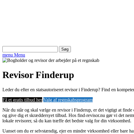
Søg
efter:
menu
Menu
Revisor Finderup
Leder du efter en statsautoriseret revisor i Finderup? Find en kompete
Få et gratis tilbud her
Valg af regnskabsprogram
Når du står og skal vælge en revisor i Finderup, er det vigtigt at fin
og give dig et skræddersyet tilbud. Hos find-revisor.nu gør vi det nemt
lokale revisorer, så du kan træffe det bedste valg for din virksomhed.
Uanset om du er selvstændig, ejer en mindre virksomhed eller bare har 