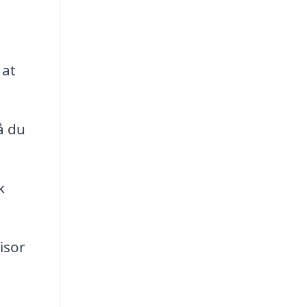
 at
å du
k
isor