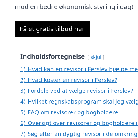
mod en bedre økonomisk styring i dag!
Få et gratis tilbud her
Indholdsfortegnelse
skjul
1)
Hvad kan en revisor i Ferslev hjælpe m
2)
Hvad koster en revisor i Ferslev?
3)
Fordele ved at vælge revisor i Ferslev?
4)
Hvilket regnskabsprogram skal jeg vælge
5)
FAQ om revisorer og bogholdere
6)
Oversigt over revisorer og bogholdere 
7)
Søg efter en dygtig revisor i de omkring