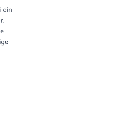
i din
r,
re
ige