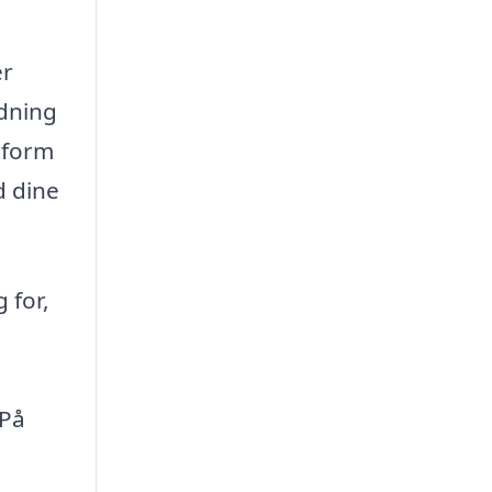
er
edning
atform
d dine
 for,
 På