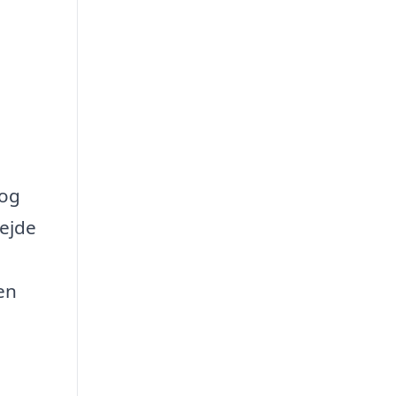
 og
bejde
en