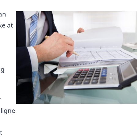
kan
ke at
og
r
ligne
t