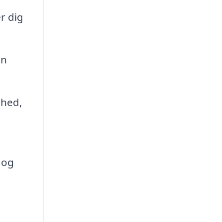
r dig
en
mhed,
 og