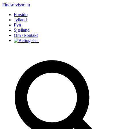
Find-revisor.nu
Forside
Jylland
Fyn
Sjælland
Om / kontakt