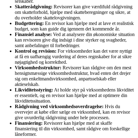
selskaber.
Skatterådgivning:
Revisorer kan give værdifuld rådgivning
om skatteforhold, hjælpe med skatteberegninger og sikre, at
du overholder skattelovgivningen.
Budgettering:
En revisor kan hjælpe med at lave et realistisk
budget, som kan guide dig igennem det kommende år.
Finansiel analyse:
Ved at analysere din økonomiske situation
kan revisoren give dig indsigt i dine styrker og svagheder,
samt anbefalinger til forbedringer.
Kontrol og revision:
For virksomheder kan det være nyttigt
at få en uafhængig vurdering af deres regnskaber for at sikre
nøjagtighed og korrekthed.
Virksomhedsstruktur:
Revisorer kan rådgive om den mest
hensigtsmæssige virksomhedsstruktur, hvad enten det drejer
sig om enkeltmandsvirksomhed, anpartsselskab eller
aktieselskab.
Likviditetsstyring:
At holde styr på virksomhedens likviditet
er essentielt, og en revisor kan hjælpe med at optimere din
likviditetssituation.
Rådgivning ved virksomhedsoverdragelse:
Hvis du
overvejer at købe eller sælge en virksomhed, kan en revisor
give uvurderlig rådgivning under hele processen.
Finansiering:
Revisorer kan hjælpe med at skaffe
finansiering til din virksomhed, samt rådgive om forskellige
låneformer.