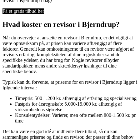
revisor i Bjerndrup i dag!
Få et gratis tilbud her
Hvad koster en revisor i Bjerndrup?
Når du overvejer at ansætte en revisor i Bjerndrup, er det vigtigt at
være opmærksom på, at prisen kan variere afhængigt af flere
faktorer. Generelt kan omkostningerne til en revisor være afgjort af
revisors erfaring, kompleksiteten af dine regnskaber samt de
specifikke ydelser, du har brug for. Nogle revisorer tilbyder
standardpakker, mens andre skræddersyr løsninger til dine
specifikke behov.
Typisk kan du forvente, at priserne for en revisor i Bjerndrup ligger i
følgende interval:
Timepris: 500-1.200 kr. afhængig af erfaring og specialisering
Fastpris for årsregnskab: 5.000-15.000 kr. afhængig af
virksomhedens størrelse
Konsulentydelser: Varierer, men ofte mellem 800-1.500 kr. pr.
time
Det kan være en god idé at indhente flere tilbud, så du kan
sammenligne priserne og finde en revisor, der passer til dine behov