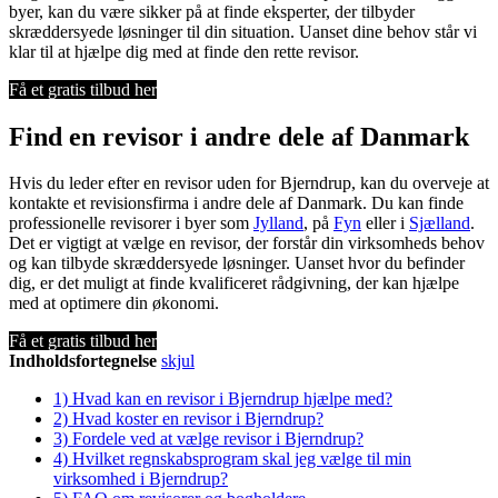
byer, kan du være sikker på at finde eksperter, der tilbyder
skræddersyede løsninger til din situation. Uanset dine behov står vi
klar til at hjælpe dig med at finde den rette revisor.
Få et gratis tilbud her
Find en revisor i andre dele af Danmark
Hvis du leder efter en revisor uden for Bjerndrup, kan du overveje at
kontakte et revisionsfirma i andre dele af Danmark. Du kan finde
professionelle revisorer i byer som
Jylland
, på
Fyn
eller i
Sjælland
.
Det er vigtigt at vælge en revisor, der forstår din virksomheds behov
og kan tilbyde skræddersyede løsninger. Uanset hvor du befinder
dig, er det muligt at finde kvalificeret rådgivning, der kan hjælpe
med at optimere din økonomi.
Få et gratis tilbud her
Indholdsfortegnelse
skjul
1)
Hvad kan en revisor i Bjerndrup hjælpe med?
2)
Hvad koster en revisor i Bjerndrup?
3)
Fordele ved at vælge revisor i Bjerndrup?
4)
Hvilket regnskabsprogram skal jeg vælge til min
virksomhed i Bjerndrup?