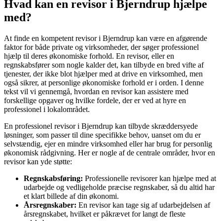
Hvad kan en revisor i Bjerndrup hjælpe
med?
At finde en kompetent revisor i Bjerndrup kan være en afgørende
faktor for både private og virksomheder, der søger professionel
hjælp til deres økonomiske forhold. En revisor, eller en
regnskabsfører som nogle kalder det, kan tilbyde en bred vifte af
tjenester, der ikke blot hjælper med at drive en virksomhed, men
også sikrer, at personlige økonomiske forhold er i orden. I denne
tekst vil vi gennemgå, hvordan en revisor kan assistere med
forskellige opgaver og hvilke fordele, der er ved at hyre en
professionel i lokalområdet.
En professionel revisor i Bjerndrup kan tilbyde skræddersyede
løsninger, som passer til dine specifikke behov, uanset om du er
selvstændig, ejer en mindre virksomhed eller har brug for personlig
økonomisk rådgivning. Her er nogle af de centrale områder, hvor en
revisor kan yde støtte:
Regnskabsføring:
Professionelle revisorer kan hjælpe med at
udarbejde og vedligeholde præcise regnskaber, så du altid har
et klart billede af din økonomi.
Årsregnskaber:
En revisor kan tage sig af udarbejdelsen af
årsregnskabet, hvilket er påkrævet for langt de fleste