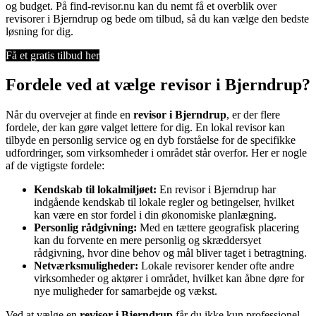
og budget. På find-revisor.nu kan du nemt få et overblik over
revisorer i Bjerndrup og bede om tilbud, så du kan vælge den bedste
løsning for dig.
Få et gratis tilbud her
Fordele ved at vælge revisor i Bjerndrup?
Når du overvejer at finde en
revisor i Bjerndrup
, er der flere
fordele, der kan gøre valget lettere for dig. En lokal revisor kan
tilbyde en personlig service og en dyb forståelse for de specifikke
udfordringer, som virksomheder i området står overfor. Her er nogle
af de vigtigste fordele:
Kendskab til lokalmiljøet:
En revisor i Bjerndrup har
indgående kendskab til lokale regler og betingelser, hvilket
kan være en stor fordel i din økonomiske planlægning.
Personlig rådgivning:
Med en tættere geografisk placering
kan du forvente en mere personlig og skræddersyet
rådgivning, hvor dine behov og mål bliver taget i betragtning.
Netværksmuligheder:
Lokale revisorer kender ofte andre
virksomheder og aktører i området, hvilket kan åbne døre for
nye muligheder for samarbejde og vækst.
Ved at vælge en
revisor i Bjerndrup
får du ikke kun professionel