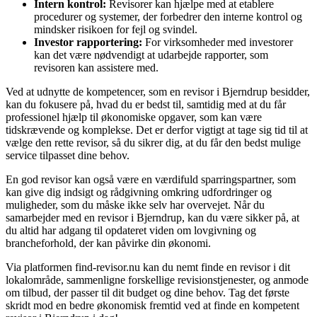
Intern kontrol:
Revisorer kan hjælpe med at etablere
procedurer og systemer, der forbedrer den interne kontrol og
mindsker risikoen for fejl og svindel.
Investor rapportering:
For virksomheder med investorer
kan det være nødvendigt at udarbejde rapporter, som
revisoren kan assistere med.
Ved at udnytte de kompetencer, som en revisor i Bjerndrup besidder,
kan du fokusere på, hvad du er bedst til, samtidig med at du får
professionel hjælp til økonomiske opgaver, som kan være
tidskrævende og komplekse. Det er derfor vigtigt at tage sig tid til at
vælge den rette revisor, så du sikrer dig, at du får den bedst mulige
service tilpasset dine behov.
En god revisor kan også være en værdifuld sparringspartner, som
kan give dig indsigt og rådgivning omkring udfordringer og
muligheder, som du måske ikke selv har overvejet. Når du
samarbejder med en revisor i Bjerndrup, kan du være sikker på, at
du altid har adgang til opdateret viden om lovgivning og
brancheforhold, der kan påvirke din økonomi.
Via platformen find-revisor.nu kan du nemt finde en revisor i dit
lokalområde, sammenligne forskellige revisionstjenester, og anmode
om tilbud, der passer til dit budget og dine behov. Tag det første
skridt mod en bedre økonomisk fremtid ved at finde en kompetent