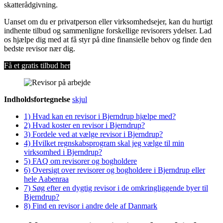
skatterådgivning.
Uanset om du er privatperson eller virksomhedsejer, kan du hurtigt
indhente tilbud og sammenligne forskellige revisorers ydelser. Lad
os hjælpe dig med at få styr på dine finansielle behov og finde den
bedste revisor nær dig.
Få et gratis tilbud her
Indholdsfortegnelse
skjul
1)
Hvad kan en revisor i Bjerndrup hjælpe med?
2)
Hvad koster en revisor i Bjerndrup?
3)
Fordele ved at vælge revisor i Bjerndrup?
4)
Hvilket regnskabsprogram skal jeg vælge til min
virksomhed i Bjerndrup?
5)
FAQ om revisorer og bogholdere
6)
Oversigt over revisorer og bogholdere i Bjerndrup eller
hele Aabenraa
7)
Søg efter en dygtig revisor i de omkringliggende byer til
Bjerndrup?
8)
Find en revisor i andre dele af Danmark