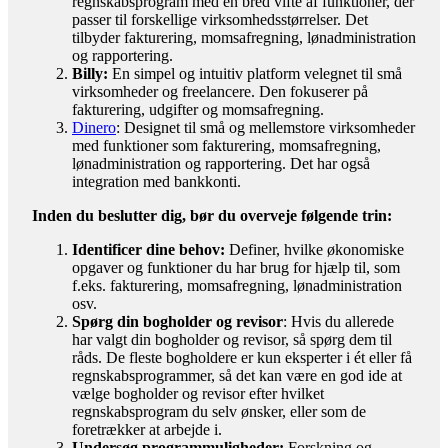
regnskabsprogram med en bred vifte af funktioner, der
passer til forskellige virksomhedsstørrelser. Det
tilbyder fakturering, momsafregning, lønadministration
og rapportering.
Billy:
En simpel og intuitiv platform velegnet til små
virksomheder og freelancere. Den fokuserer på
fakturering, udgifter og momsafregning.
Dinero
: Designet til små og mellemstore virksomheder
med funktioner som fakturering, momsafregning,
lønadministration og rapportering. Det har også
integration med bankkonti.
Inden du beslutter dig, bør du overveje følgende trin:
Identificer dine behov:
Definer, hvilke økonomiske
opgaver og funktioner du har brug for hjælp til, som
f.eks. fakturering, momsafregning, lønadministration
osv.
Spørg din bogholder og revisor
: Hvis du allerede
har valgt din bogholder og revisor, så spørg dem til
råds. De fleste bogholdere er kun eksperter i ét eller få
regnskabsprogrammer, så det kan være en god ide at
vælge bogholder og revisor efter hvilket
regnskabsprogram du selv ønsker, eller som de
foretrækker at arbejde i.
Undersøg programmuligheder:
Forskning og