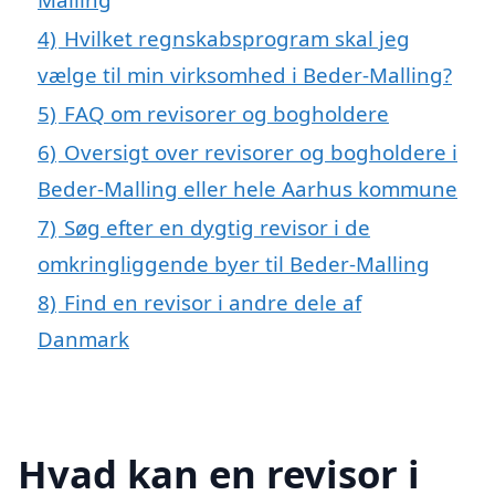
4)
Hvilket regnskabsprogram skal jeg
vælge til min virksomhed i Beder-Malling?
5)
FAQ om revisorer og bogholdere
6)
Oversigt over revisorer og bogholdere i
Beder-Malling eller hele Aarhus kommune
7)
Søg efter en dygtig revisor i de
omkringliggende byer til Beder-Malling
8)
Find en revisor i andre dele af
Danmark
Hvad kan en revisor i