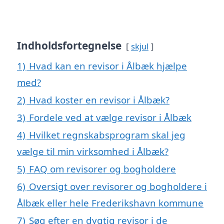
Indholdsfortegnelse
skjul
1)
Hvad kan en revisor i Ålbæk hjælpe
med?
2)
Hvad koster en revisor i Ålbæk?
3)
Fordele ved at vælge revisor i Ålbæk
4)
Hvilket regnskabsprogram skal jeg
vælge til min virksomhed i Ålbæk?
5)
FAQ om revisorer og bogholdere
6)
Oversigt over revisorer og bogholdere i
Ålbæk eller hele Frederikshavn kommune
7)
Søg efter en dygtig revisor i de