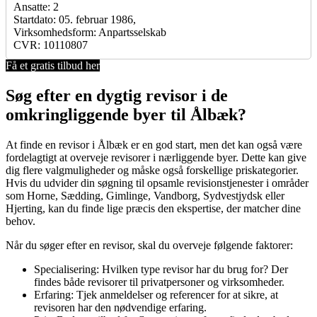
Ansatte: 2
Startdato: 05. februar 1986,
Virksomhedsform: Anpartsselskab
CVR: 10110807
Få et gratis tilbud her
Søg efter en dygtig revisor i de
omkringliggende byer til Ålbæk?
At finde en revisor i Ålbæk er en god start, men det kan også være
fordelagtigt at overveje revisorer i nærliggende byer. Dette kan give
dig flere valgmuligheder og måske også forskellige priskategorier.
Hvis du udvider din søgning til opsamle revisionstjenester i områder
som Horne, Sædding, Gimlinge, Vandborg, Sydvestjydsk eller
Hjerting, kan du finde lige præcis den ekspertise, der matcher dine
behov.
Når du søger efter en revisor, skal du overveje følgende faktorer:
Specialisering: Hvilken type revisor har du brug for? Der
findes både revisorer til privatpersoner og virksomheder.
Erfaring: Tjek anmeldelser og referencer for at sikre, at
revisoren har den nødvendige erfaring.