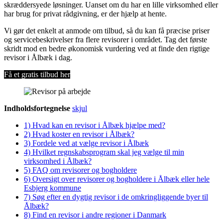
skræddersyede løsninger. Uanset om du har en lille virksomhed eller
har brug for privat rådgivning, er der hjælp at hente.
Vi gør det enkelt at anmode om tilbud, så du kan få præcise priser
og servicebeskrivelser fra flere revisorer i området. Tag det første
skridt mod en bedre økonomisk vurdering ved at finde den rigtige
revisor i Ålbæk i dag.
Få et gratis tilbud her
Indholdsfortegnelse
skjul
1)
Hvad kan en revisor i Ålbæk hjælpe med?
2)
Hvad koster en revisor i Ålbæk?
3)
Fordele ved at vælge revisor i Ålbæk
4)
Hvilket regnskabsprogram skal jeg vælge til min
virksomhed i Ålbæk?
5)
FAQ om revisorer og bogholdere
6)
Oversigt over revisorer og bogholdere i Ålbæk eller hele
Esbjerg kommune
7)
Søg efter en dygtig revisor i de omkringliggende byer til
Ålbæk?
8)
Find en revisor i andre regioner i Danmark