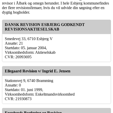
revisor i Ålbæk og omegn herunder. I hele Esbjerg kommunefindes
der flere revisionsfirmaer, hvis du vil udvide din søgning efter en
dygtig bogholder.
DANSK REVISION ESBJERG GODKENDT
REVISIONSAKTIESELSKAB
Smedevej 33, 6710 Esbjerg V
Ansatte: 21
Startdato: 05. januar 2004,
Virksomhedsform: Aktieselskab
CVR: 26993695
Ellegaard Revision v/ Ingrid E. Jensen
Stationsvej 9, 6740 Bramming
Ansatte: 0
Startdato: 01. juni 1999,
Virksomhedsform: Enkeltmandsvirksomhed
CVR: 21930873
Engelunds Bogføring og Revision