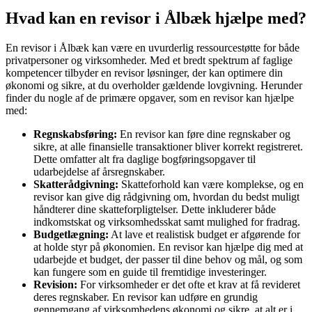
Hvad kan en revisor i Ålbæk hjælpe med?
En revisor i Ålbæk kan være en uvurderlig ressourcestøtte for både
privatpersoner og virksomheder. Med et bredt spektrum af faglige
kompetencer tilbyder en revisor løsninger, der kan optimere din
økonomi og sikre, at du overholder gældende lovgivning. Herunder
finder du nogle af de primære opgaver, som en revisor kan hjælpe
med:
Regnskabsføring:
En revisor kan føre dine regnskaber og
sikre, at alle finansielle transaktioner bliver korrekt registreret.
Dette omfatter alt fra daglige bogføringsopgaver til
udarbejdelse af årsregnskaber.
Skatterådgivning:
Skatteforhold kan være komplekse, og en
revisor kan give dig rådgivning om, hvordan du bedst muligt
håndterer dine skatteforpligtelser. Dette inkluderer både
indkomstskat og virksomhedsskat samt mulighed for fradrag.
Budgetlægning:
At lave et realistisk budget er afgørende for
at holde styr på økonomien. En revisor kan hjælpe dig med at
udarbejde et budget, der passer til dine behov og mål, og som
kan fungere som en guide til fremtidige investeringer.
Revision:
For virksomheder er det ofte et krav at få revideret
deres regnskaber. En revisor kan udføre en grundig
gennemgang af virksomhedens økonomi og sikre, at alt er i