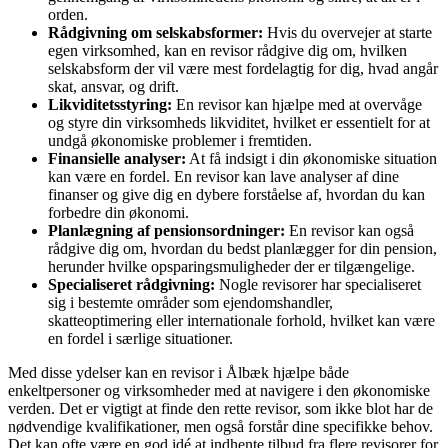
orden.
Rådgivning om selskabsformer:
Hvis du overvejer at starte
egen virksomhed, kan en revisor rådgive dig om, hvilken
selskabsform der vil være mest fordelagtig for dig, hvad angår
skat, ansvar, og drift.
Likviditetsstyring:
En revisor kan hjælpe med at overvåge
og styre din virksomheds likviditet, hvilket er essentielt for at
undgå økonomiske problemer i fremtiden.
Finansielle analyser:
At få indsigt i din økonomiske situation
kan være en fordel. En revisor kan lave analyser af dine
finanser og give dig en dybere forståelse af, hvordan du kan
forbedre din økonomi.
Planlægning af pensionsordninger:
En revisor kan også
rådgive dig om, hvordan du bedst planlægger for din pension,
herunder hvilke opsparingsmuligheder der er tilgængelige.
Specialiseret rådgivning:
Nogle revisorer har specialiseret
sig i bestemte områder som ejendomshandler,
skatteoptimering eller internationale forhold, hvilket kan være
en fordel i særlige situationer.
Med disse ydelser kan en revisor i Ålbæk hjælpe både
enkeltpersoner og virksomheder med at navigere i den økonomiske
verden. Det er vigtigt at finde den rette revisor, som ikke blot har de
nødvendige kvalifikationer, men også forstår dine specifikke behov.
Det kan ofte være en god idé at indhente tilbud fra flere revisorer for