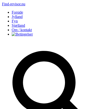
Find-revisor.nu
Forside
Jylland
Fyn
Sjælland
Om / kontakt