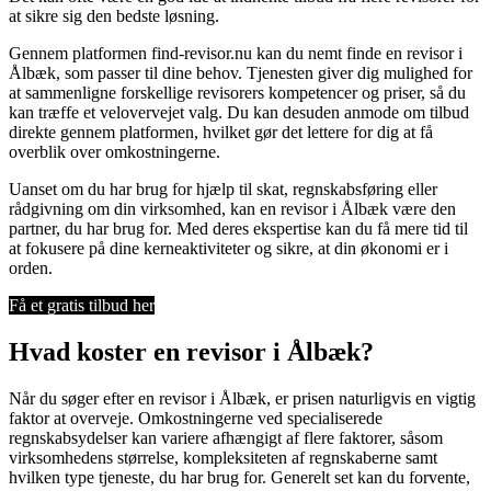
at sikre sig den bedste løsning.
Gennem platformen find-revisor.nu kan du nemt finde en revisor i
Ålbæk, som passer til dine behov. Tjenesten giver dig mulighed for
at sammenligne forskellige revisorers kompetencer og priser, så du
kan træffe et velovervejet valg. Du kan desuden anmode om tilbud
direkte gennem platformen, hvilket gør det lettere for dig at få
overblik over omkostningerne.
Uanset om du har brug for hjælp til skat, regnskabsføring eller
rådgivning om din virksomhed, kan en revisor i Ålbæk være den
partner, du har brug for. Med deres ekspertise kan du få mere tid til
at fokusere på dine kerneaktiviteter og sikre, at din økonomi er i
orden.
Få et gratis tilbud her
Hvad koster en revisor i Ålbæk?
Når du søger efter en revisor i Ålbæk, er prisen naturligvis en vigtig
faktor at overveje. Omkostningerne ved specialiserede
regnskabsydelser kan variere afhængigt af flere faktorer, såsom
virksomhedens størrelse, kompleksiteten af regnskaberne samt
hvilken type tjeneste, du har brug for. Generelt set kan du forvente,