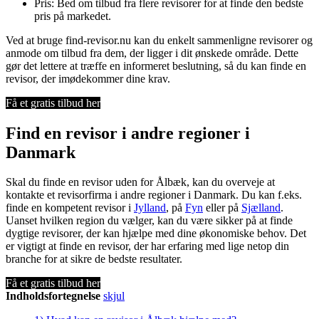
Pris: Bed om tilbud fra flere revisorer for at finde den bedste
pris på markedet.
Ved at bruge find-revisor.nu kan du enkelt sammenligne revisorer og
anmode om tilbud fra dem, der ligger i dit ønskede område. Dette
gør det lettere at træffe en informeret beslutning, så du kan finde en
revisor, der imødekommer dine krav.
Få et gratis tilbud her
Find en revisor i andre regioner i
Danmark
Skal du finde en revisor uden for Ålbæk, kan du overveje at
kontakte et revisorfirma i andre regioner i Danmark. Du kan f.eks.
finde en kompetent revisor i
Jylland
, på
Fyn
eller på
Sjælland
.
Uanset hvilken region du vælger, kan du være sikker på at finde
dygtige revisorer, der kan hjælpe med dine økonomiske behov. Det
er vigtigt at finde en revisor, der har erfaring med lige netop din
branche for at sikre de bedste resultater.
Få et gratis tilbud her
Indholdsfortegnelse
skjul