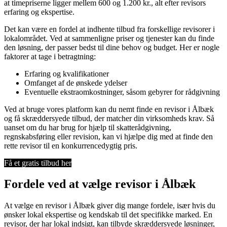
at timepriserne ligger mellem 600 og 1.200 kr., alt efter revisors
erfaring og ekspertise.
Det kan være en fordel at indhente tilbud fra forskellige revisorer i
lokalområdet. Ved at sammenligne priser og tjenester kan du finde
den løsning, der passer bedst til dine behov og budget. Her er nogle
faktorer at tage i betragtning:
Erfaring og kvalifikationer
Omfanget af de ønskede ydelser
Eventuelle ekstraomkostninger, såsom gebyrer for rådgivning
Ved at bruge vores platform kan du nemt finde en revisor i Ålbæk
og få skræddersyede tilbud, der matcher din virksomheds krav. Så
uanset om du har brug for hjælp til skatterådgivning,
regnskabsføring eller revision, kan vi hjælpe dig med at finde den
rette revisor til en konkurrencedygtig pris.
Få et gratis tilbud her
Fordele ved at vælge revisor i Ålbæk
At vælge en revisor i Ålbæk giver dig mange fordele, især hvis du
ønsker lokal ekspertise og kendskab til det specifikke marked. En
revisor, der har lokal indsigt, kan tilbyde skræddersyede løsninger,