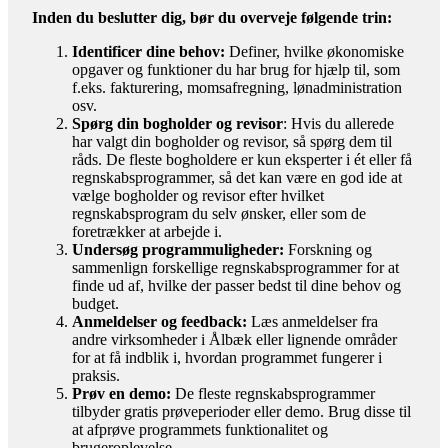
Inden du beslutter dig, bør du overveje følgende trin:
Identificer dine behov:
Definer, hvilke økonomiske
opgaver og funktioner du har brug for hjælp til, som
f.eks. fakturering, momsafregning, lønadministration
osv.
Spørg din bogholder og revisor
: Hvis du allerede
har valgt din bogholder og revisor, så spørg dem til
råds. De fleste bogholdere er kun eksperter i ét eller få
regnskabsprogrammer, så det kan være en god ide at
vælge bogholder og revisor efter hvilket
regnskabsprogram du selv ønsker, eller som de
foretrækker at arbejde i.
Undersøg programmuligheder:
Forskning og
sammenlign forskellige regnskabsprogrammer for at
finde ud af, hvilke der passer bedst til dine behov og
budget.
Anmeldelser og feedback:
Læs anmeldelser fra
andre virksomheder i Ålbæk eller lignende områder
for at få indblik i, hvordan programmet fungerer i
praksis.
Prøv en demo:
De fleste regnskabsprogrammer
tilbyder gratis prøveperioder eller demo. Brug disse til
at afprøve programmets funktionalitet og
brugeroplevelse.