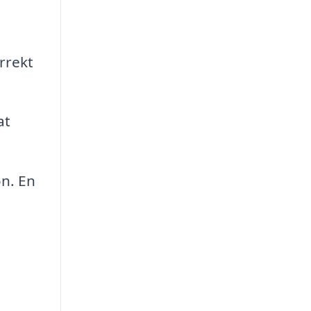
rrekt
at
on. En