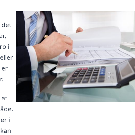
t det
er,
ro i
eller
 er
r.
 at
råde.
er i
 kan