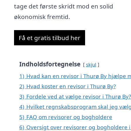
tage det første skridt mod en solid
økonomisk fremtid.
Få et gratis tilbud her
Indholdsfortegnelse
skjul
1)
Hvad kan en revisor i Thurø By hjælpe 
2)
Hvad koster en revisor i Thurø By?
3)
Fordele ved at vælge revisor i Thurø By?
4)
Hvilket regnskabsprogram skal jeg vælg
5)
FAQ om revisorer og bogholdere
6)
Oversigt over revisorer og bogholdere