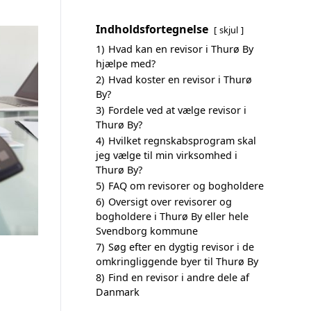
Indholdsfortegnelse
skjul
1)
Hvad kan en revisor i Thurø By
hjælpe med?
2)
Hvad koster en revisor i Thurø
By?
3)
Fordele ved at vælge revisor i
Thurø By?
4)
Hvilket regnskabsprogram skal
jeg vælge til min virksomhed i
Thurø By?
5)
FAQ om revisorer og bogholdere
6)
Oversigt over revisorer og
bogholdere i Thurø By eller hele
Svendborg kommune
7)
Søg efter en dygtig revisor i de
omkringliggende byer til Thurø By
8)
Find en revisor i andre dele af
Danmark