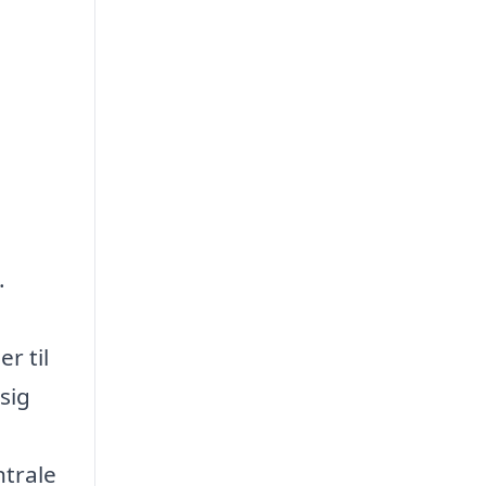
.
r til
sig
ntrale