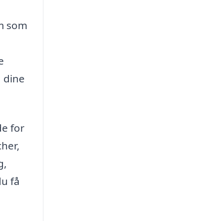
rm som
e
å dine
de for
her,
g,
du få