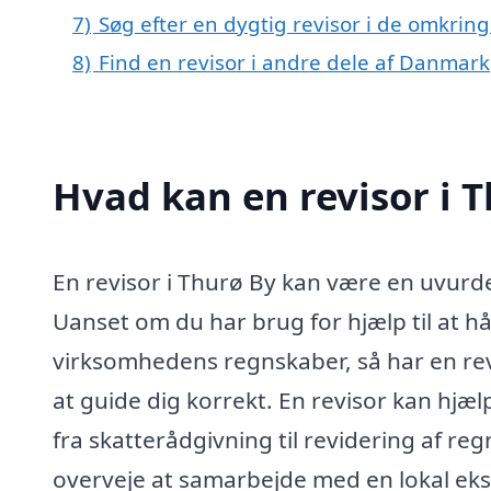
7)
Søg efter en dygtig revisor i de omkring
8)
Find en revisor i andre dele af Danmark
Hvad kan en revisor i 
En revisor i Thurø By kan være en uvurde
Uanset om du har brug for hjælp til at h
virksomhedens regnskaber, så har en re
at guide dig korrekt. En revisor kan hjæl
fra skatterådgivning til revidering af re
overveje at samarbejde med en lokal eks