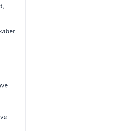
d,
skaber
ave
ave