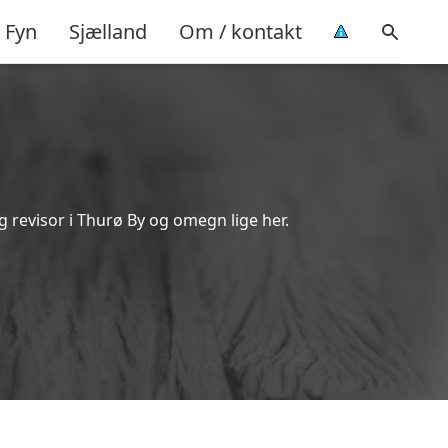
Fyn
Sjælland
Om / kontakt
g revisor i Thurø By og omegn lige her.