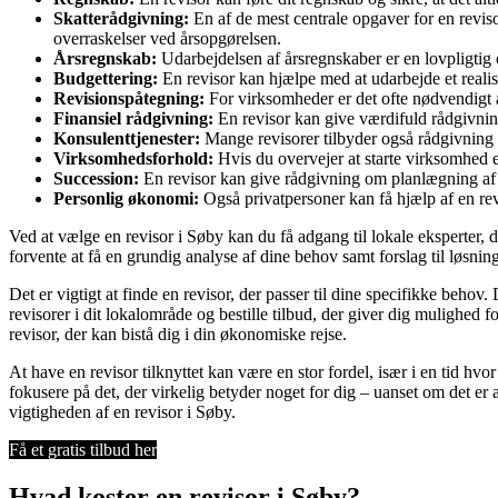
Skatterådgivning:
En af de mest centrale opgaver for en revis
overraskelser ved årsopgørelsen.
Årsregnskab:
Udarbejdelsen af årsregnskaber er en lovpligtig 
Budgettering:
En revisor kan hjælpe med at udarbejde et realist
Revisionspåtegning:
For virksomheder er det ofte nødvendigt a
Finansiel rådgivning:
En revisor kan give værdifuld rådgivning
Konsulenttjenester:
Mange revisorer tilbyder også rådgivning 
Virksomhedsforhold:
Hvis du overvejer at starte virksomhed e
Succession:
En revisor kan give rådgivning om planlægning af e
Personlig økonomi:
Også privatpersoner kan få hjælp af en rev
Ved at vælge en revisor i Søby kan du få adgang til lokale eksperter,
forvente at få en grundig analyse af dine behov samt forslag til løsn
Det er vigtigt at finde en revisor, der passer til dine specifikke behov.
revisorer i dit lokalområde og bestille tilbud, der giver dig mulighed f
revisor, der kan bistå dig i din økonomiske rejse.
At have en revisor tilknyttet kan være en stor fordel, især i en tid hv
fokusere på det, der virkelig betyder noget for dig – uanset om det er
vigtigheden af en revisor i Søby.
Få et gratis tilbud her
Hvad koster en revisor i Søby?