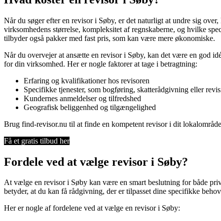
Når du søger efter en revisor i Søby, er det naturligt at undre sig ove
virksomhedens størrelse, kompleksitet af regnskaberne, og hvilke spec
tilbyder også pakker med fast pris, som kan være mere økonomiske.
Når du overvejer at ansætte en revisor i Søby, kan det være en god idé 
for din virksomhed. Her er nogle faktorer at tage i betragtning:
Erfaring og kvalifikationer hos revisoren
Specifikke tjenester, som bogføring, skatterådgivning eller revi
Kundernes anmeldelser og tilfredshed
Geografisk beliggenhed og tilgængelighed
Brug find-revisor.nu til at finde en kompetent revisor i dit lokalområd
Få et gratis tilbud her
Fordele ved at vælge revisor i Søby?
At vælge en revisor i Søby kan være en smart beslutning for både priv
betyder, at du kan få rådgivning, der er tilpasset dine specifikke be
Her er nogle af fordelene ved at vælge en revisor i Søby: