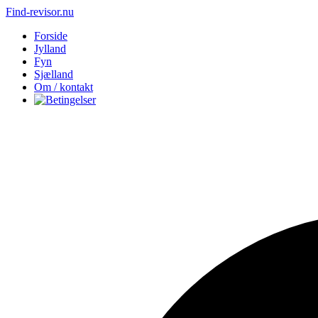
Find-revisor.nu
Forside
Jylland
Fyn
Sjælland
Om / kontakt