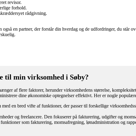
ret revisor.
ærlige forhold.
 skræddersyet rådgivning.
 også en partner, der forstår din hverdag og de udfordringer, du står ov
rskuelig.
e til min virksomhed i Søby?
ænger af flere faktorer, herunder virksomhedens størrelse, kompleksitet
inistrere dine økonomiske optegnelser effektivt. Her er nogle populær
ed en bred vifte af funktioner, der passer til forskellige virksomhedss
omheder og freelancere. Den fokuserer på fakturering, udgifter og moms
funktioner som fakturering, momsafregning, lønadministration og rappo