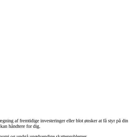
ning af fremtidige investeringer eller blot ønsker at få styr på din
kan håndtere for dig.
n økonomi og undgå unødvendige skatteproblemer.