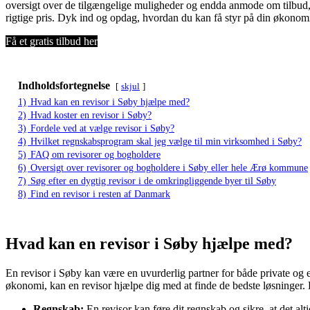
oversigt over de tilgængelige muligheder og endda anmode om tilbud, s
rigtige pris. Dyk ind og opdag, hvordan du kan få styr på din økonomi
Få et gratis tilbud her
Indholdsfortegnelse
skjul
1)
Hvad kan en revisor i Søby hjælpe med?
2)
Hvad koster en revisor i Søby?
3)
Fordele ved at vælge revisor i Søby?
4)
Hvilket regnskabsprogram skal jeg vælge til min virksomhed i Søby?
5)
FAQ om revisorer og bogholdere
6)
Oversigt over revisorer og bogholdere i Søby eller hele Ærø kommune
7)
Søg efter en dygtig revisor i de omkringliggende byer til Søby
8)
Find en revisor i resten af Danmark
Hvad kan en revisor i Søby hjælpe med?
En revisor i Søby kan være en uvurderlig partner for både private og e
økonomi, kan en revisor hjælpe dig med at finde de bedste løsninger. 
Regnskab:
En revisor kan føre dit regnskab og sikre, at det al