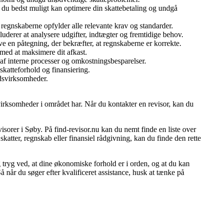
 du bedst muligt kan optimere din skattebetaling og undgå
regnskaberne opfylder alle relevante krav og standarder.
luderer at analysere udgifter, indtægter og fremtidige behov.
e en påtegning, der bekræfter, at regnskaberne er korrekte.
 med at maksimere dit afkast.
af interne processer og omkostningsbesparelser.
skatteforhold og finansiering.
ndsvirksomheder.
virksomheder i området har. Når du kontakter en revisor, kan du
evisorer i Søby. På find-revisor.nu kan du nemt finde en liste over
skatter, regnskab eller finansiel rådgivning, kan du finde den rette
g tryg ved, at dine økonomiske forhold er i orden, og at du kan
 når du søger efter kvalificeret assistance, husk at tænke på