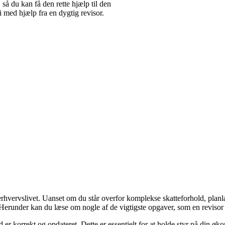
å du kan få den rette hjælp til den
 med hjælp fra en dygtig revisor.
rhvervslivet. Uanset om du står overfor komplekse skatteforhold, planlæg
Herunder kan du læse om nogle af de vigtigste opgaver, som en revisor 
tid er korrekt og opdateret. Dette er essentielt for at holde styr på di