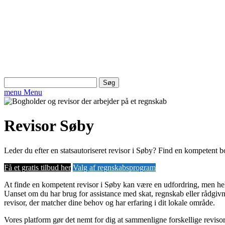
Søg
efter:
menu
Menu
Revisor Søby
Leder du efter en statsautoriseret revisor i Søby? Find en kompetent b
Få et gratis tilbud her
Valg af regnskabsprogram
At finde en kompetent revisor i Søby kan være en udfordring, men hel
Uanset om du har brug for assistance med skat, regnskab eller rådgivni
revisor, der matcher dine behov og har erfaring i dit lokale område.
Vores platform gør det nemt for dig at sammenligne forskellige reviso