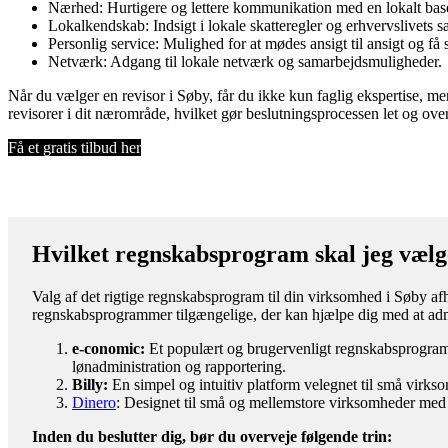
Nærhed: Hurtigere og lettere kommunikation med en lokalt base
Lokalkendskab: Indsigt i lokale skatteregler og erhvervslivets s
Personlig service: Mulighed for at mødes ansigt til ansigt og få
Netværk: Adgang til lokale netværk og samarbejdsmuligheder.
Når du vælger en revisor i Søby, får du ikke kun faglig ekspertise, men
revisorer i dit nærområde, hvilket gør beslutningsprocessen let og ove
Få et gratis tilbud her
Hvilket regnskabsprogram skal jeg vælg
Valg af det rigtige regnskabsprogram til din virksomhed i Søby afh
regnskabsprogrammer tilgængelige, der kan hjælpe dig med at adm
e-conomic:
Et populært og brugervenligt regnskabsprogram m
lønadministration og rapportering.
Billy:
En simpel og intuitiv platform velegnet til små virks
Dinero
: Designet til små og mellemstore virksomheder med 
Inden du beslutter dig, bør du overveje følgende trin: