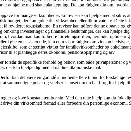
or er at hjælpe med skatteplanlægning. De kan rådgive dig om, hvordan
opgave for mange virksomheder. En revisor kan hjælpe med at sikre, at 
isk budget, der kan guide din virksomhed eller dit private liv. Dette ink
t få revideret regnskaberne. En revisor kan udføre denne opgave og giv
 omkring investeringer og finansielle beslutninger, der kan hjælpe dig
om, hvordan man kan forbedre forretningsdriften, herunder optimering 
ller købe en eksisterende, kan en revisor rådgive om virksomhedstype, 
jerskifte, som er særligt vigtigt for familievirksomheder og enkeltma
isor til at planlægge deres økonomi, pensionsopsparing og arv.
 der forstår de specifikke forhold og behov, som både privatpersoner og 
inger, der kan hjælpe dig med at nå dine økonomiske mål.
 Derfor kan det være en god idé at indhente flere tilbud fra forskellige r
or at sammenligne priser og ydelser. Uanset om du har brug for hjælp til 
or regler og love konstant ændrer sig. Med den rette hjælp kan du føle di
 at drive din virksomhed fremad eller forbedre din personlige økonomi. Så