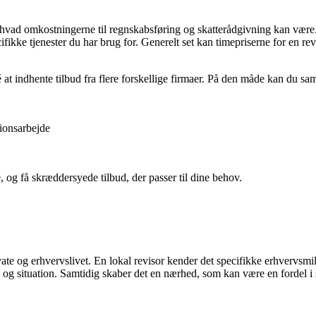
r, hvad omkostningerne til regnskabsføring og skatterådgivning kan være. 
ifikke tjenester du har brug for. Generelt set kan timepriserne for en 
at indhente tilbud fra flere forskellige firmaer. På den måde kan du sam
sionsarbejde
e, og få skræddersyede tilbud, der passer til dine behov.
ate og erhvervslivet. En lokal revisor kender det specifikke erhvervsmi
hov og situation. Samtidig skaber det en nærhed, som kan være en forde