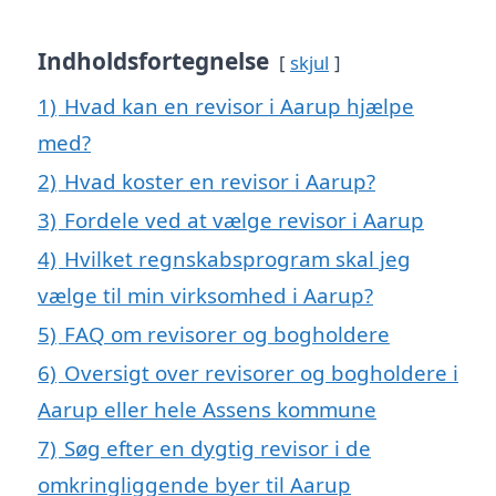
Indholdsfortegnelse
skjul
1)
Hvad kan en revisor i Aarup hjælpe
med?
2)
Hvad koster en revisor i Aarup?
3)
Fordele ved at vælge revisor i Aarup
4)
Hvilket regnskabsprogram skal jeg
vælge til min virksomhed i Aarup?
5)
FAQ om revisorer og bogholdere
6)
Oversigt over revisorer og bogholdere i
Aarup eller hele Assens kommune
7)
Søg efter en dygtig revisor i de
omkringliggende byer til Aarup